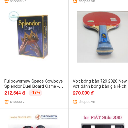
shopee.vn
tập đá quý cường độ cao - 
shopee.vn
chơi gia đình vui nhộn VN
Fullpowernew Space Cowboys
Vợt bóng bàn 729 2020 New,
Splendor Duel Board Game -
vợt đánh bóng bàn giá rẻ ch
Trò chơi chiến lược hai người
người chơi phong trào và
212.544 đ
-17%
270.000 đ
chơi dành cho trận chiến sưu
nghiệp dư, dụng cụ bóng bà
tập đá quý cường độ cao - Trò
shopee.vn
giá rẻ
shopee.vn
chơi gia đình vui nhộn vn