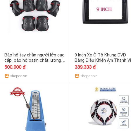
Bảo hộ tay chân người lớn cao
9 Inch Xe Ô Tô Khung DVD
cấp, bảo hộ patin chất lượng
Bảng Điều Khiển Âm Thanh V
cho người chơi ván trượt
Bộ Bảng Điều Khiển Đài Phát
500.000 đ
389.333 đ
skateboard penny board xe
Thanh Màn Hình Lớn Xe Đa
đạp
shopee.vn
Phương Tiện Người Chơi Ch
shopee.vn
FIAT Stilo 2010 Dash Mount 