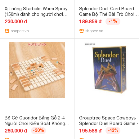
Xịt nóng Starbalm Warm Spray
Splendor Duel-Card Board
(150ml) dành cho người chơi
Game Bộ Thẻ Bài Trò Chơi
thể thao.
Splendor Duel-Card Cho 2
230.000 đ
189.859 đ
-1%
Người Chơi
shopee.vn
shopee.vn
Bộ Cờ Quoridor Bằng Gỗ 2-4
Grouptree Space Cowboys
Người Chơi Kiểm Soát Không
Splendor Duel Board Game -
Gian Tư Duy Chiến Thuật IQ
Trò chơi chiến lược hai ngườ
280.000 đ
-30%
195.588 đ
-43%
Cao Cấp COKHAC-8
chơi dành cho trận chiến sư