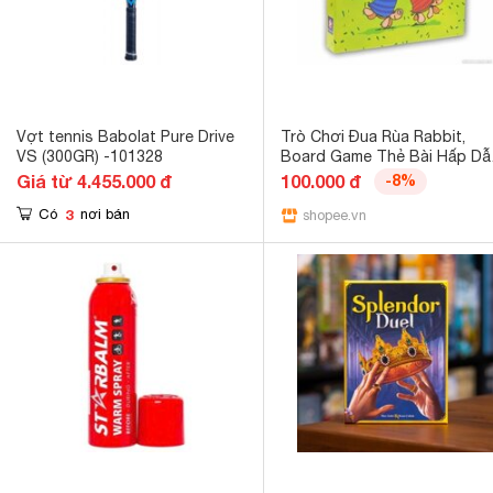
Vợt tennis Babolat Pure Drive
Trò Chơi Đua Rùa Rabbit,
VS (300GR) -101328
Board Game Thẻ Bài Hấp Dẫ
Cho Nhóm 5 Người Chơi
Giá từ 4.455.000 đ
100.000 đ
-8%
3
Có
nơi bán
shopee.vn