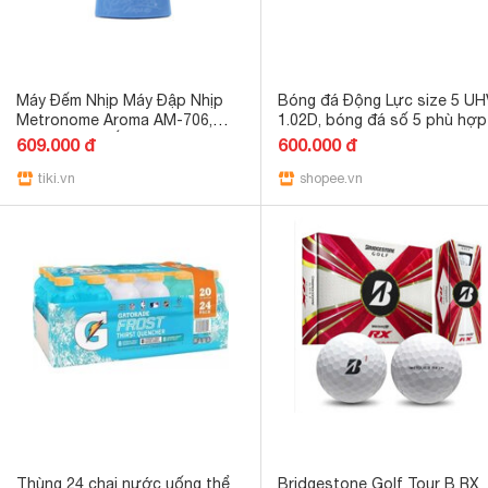
Máy Đếm Nhịp Máy Đập Nhịp
Bóng đá Động Lực size 5 UH
Metronome Aroma AM-706,
1.02D, bóng đá số 5 phù hợp
AM-707 Có Nắp Bảo Vệ Giúp
sân cỏ tự nhiên và nhân tạo
609.000 đ
600.000 đ
Người Chơi Giữ Nhịp Tốt -
cho người chơi từ 14 tuổi đổ
Hàng chính hãng - AM-707 -
tiki.vn
lên
shopee.vn
Xanh dương
Thùng 24 chai nước uống thể
Bridgestone Golf Tour B RX