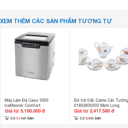
XEM THÊM CÁC SẢN PHẨM TƯƠNG TỰ
Máy Làm Đá Caso 3305
Bộ trà 0.8L Came Cát Tườn
IceMaster Comfort
01803830203 Minh Long
Giá từ 5.190.000 đ
Giá từ 2.417.580 đ
11
5
Có
nơi bán
Có
nơi bán