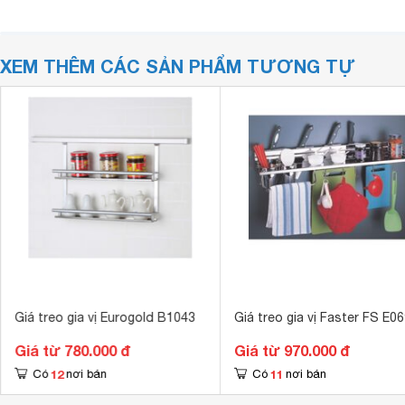
XEM THÊM CÁC SẢN PHẨM TƯƠNG TỰ
Giá treo gia vị Eurogold B1043
Giá treo gia vị Faster FS E0
Giá từ 780.000 đ
Giá từ 970.000 đ
12
11
Có
nơi bán
Có
nơi bán