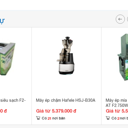
TỰ
siêu sạch F2-
Máy ép chậm Hafele HSJ-B30A
Máy ép mía
AT F2.750
00 đ
Giá từ 5.379.000 đ
Giá từ 5.
21
2
Có
nơi bán
Có
nơi 