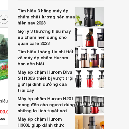
Đặc biệt với 6 dòng sản phẩm của hãng
gợi ý trong bài viết sau sẽ giúp bạn lựa
Tìm hiểu 3 hãng máy ép
chọn được đúng thiết bị phù hợp với nhu
chậm chất lượng nên mua
cầu. Khám phá ngay!
hiện nay 2023
Gợi ý 3 thương hiệu máy
ép chậm nên dùng cho
quán cafe 2023
Tìm hiểu thông tin chi tiết
về máy ép chậm Hurom
bạn nên biết
Máy ép chậm Hurom Diva
S H100S thiết bị vượt trội
giữ lại dinh dưỡng của
trái cây
Máy ép chậm Hurom H201
 siêu sạch Anh Tuấn
Máy ép trái cây tốc độ chậm
Máy é
mang đến cho người dùng
W
Kuvings NS-721R (NS-721)
625C
những lợi ích tuyệt vời
500.000 đ
Giá từ 5.889.000 đ
Giá 
Máy ép chậm Hurom
3
bán
Có
nơi bán
Có
H300L giúp đánh thức