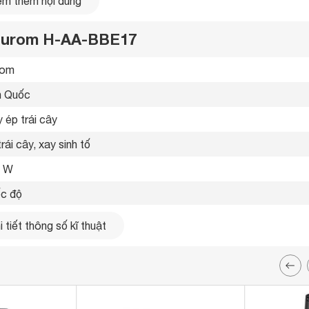
m thêm nội dung
y Hurom H-AA-BBE17
om 
 Quốc 
 ép trái cây 
rái cây, xay sinh tố 
0 W
ốc độ
 nhấn 
 tiết thông số kĩ thuật
ngắt khi quá tải 
t động êm ái, không gây tiếng ồn

 chống nhỏ giọt 
ng có cối xay 