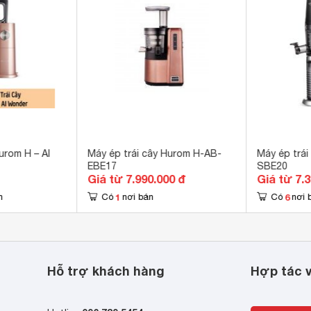
p không gỉ 
a 
ng có cối xay 
 ml
 x 220 x 400 mm
 kg
urom H – AI
Máy ép trái cây Hurom H-AB-
Máy ép trái
EBE17
SBE20
Giá từ 7.990.000 đ
Giá từ 7.
1
6
n
Có
nơi bán
Có
nơi 
Hỗ trợ khách hàng
Hợp tác v