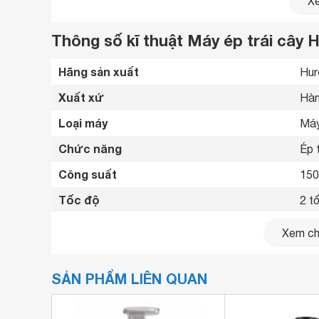
Xe
Thông số kĩ thuật Máy ép trái câ
Hãng sản xuất
Hur
Xuất xứ
Hàn
Loại máy
Máy
Chức năng
Ép t
Công suất
15
Tốc độ
2 t
Nút chỉnh tốc độ
Nút
Xem chi
Tính năng an toàn
Tự 
SẢN PHẨM LIÊN QUAN
Hoạ
Tiện ích
Vòi
Chất liệu cối xay
Khô