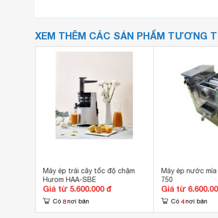
XEM THÊM CÁC SẢN PHẨM TƯƠNG 
-15SJR
Máy ép trái cây tốc độ chậm
Máy ép nước mía 
Hurom HAA-SBE
750
Giá từ 5.600.000 đ
Giá từ 6.600.0
8
4
Có
nơi bán
Có
nơi bán