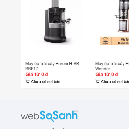
Chất liệu màng lọc
Thé
Chất liệu máy
Nhự
Số lượng cối
Khô
Dung tích bình chứa
450
Kích thước
180
Trọng lượng
5.8
 SBE11
Máy ép trái cây Hurom H-AB-
Máy ép trái cây H
BBE17
Wonder
Giá từ 0 đ
Giá từ 0 đ
Chưa có nơi bán
Chưa có nơi bá