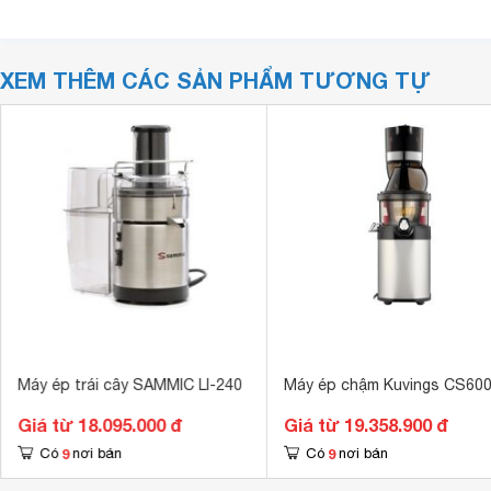
XEM THÊM CÁC SẢN PHẨM TƯƠNG TỰ
Máy ép trái cây SAMMIC LI-240
Máy ép chậm Kuvings CS60
Giá từ 18.095.000 đ
Giá từ 19.358.900 đ
9
9
Có
nơi bán
Có
nơi bán