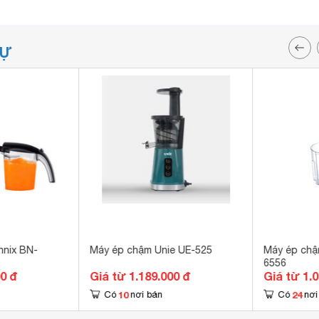
TỰ
nnix BN-
Máy ép chậm Unie UE-525
Máy ép chậ
6556
00 đ
Giá từ 1.189.000 đ
Giá từ 1.
10
24
Có
nơi bán
Có
nơi