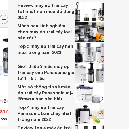
chậm Panasonic qua bài viết này nhé!
Review máy ép trái cây
tốt nhất nên mua để dùng
2023
Mách bạn kinh nghiệm
chọn máy ép trái cây loại
nào tốt?
Top 5 máy ép trái cây nên
mua trong năm 2023
Giới thiệu 3 mẫu máy ép
trái cây của Panasonic giá
từ 1 - 5 triệu
Một số thông tin về máy
ép trái cây Panasonic mj-
68mwra bạn nên biết
m Bluestone SJB-
Máy ép chậm Nineshield KB
Máy é
F10B
Top 4 máy ép trái cây
080.000 đ
Giá từ 1.155.000 đ
Giá 
Panasonic bán chạy nhất
trong năm 2022
12
 bán
Có
nơi bán
Có
Review top 4 máy ép trái