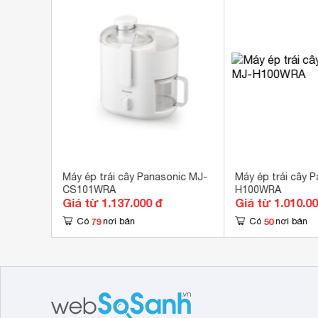
Tiện ích
Vòi
Vòi
Chất liệu cối xay
Khô
Chất liệu lưỡi dao
Thé
Chất liệu màng lọc
Thé
Chất liệu máy
Nhự
Số lượng cối
Khô
Dung tích bình chứa
150
nic MJ-
Máy ép trái cây Panasonic MJ-
Máy ép trái cây 
CS101WRA
H100WRA
Dung tích chứa bã
200
Giá từ 1.137.000 đ
Giá từ 1.010.0
79
50
Có
nơi bán
Có
nơi bán
Kích thước
216