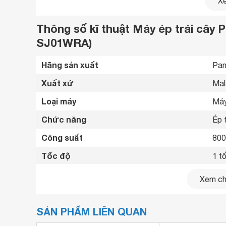
Xe
Thông số kĩ thuật Máy ép trái c
SJ01WRA)
Hãng sản xuất
Pan
Xuất xứ
Mal
Loại máy
Máy
Chức năng
Ép t
Công suất
80
Tốc độ
1 t
Nút chỉnh tốc độ
Nút
Xem chi
Chố
Tính năng an toàn
Tự 
SẢN PHẨM LIÊN QUAN
Ống 