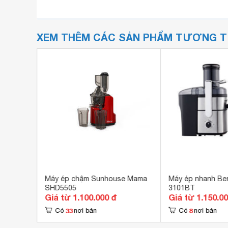
XEM THÊM CÁC SẢN PHẨM TƯƠNG 
O ME706A
Máy ép chậm Sunhouse Mama
Máy ép nhanh Be
SHD5505
3101BT
Giá từ 1.100.000 đ
Giá từ 1.150.0
33
8
Có
nơi bán
Có
nơi bán