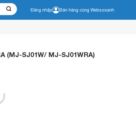
Đăng nhập
Bán hàng cùng Websosanh
WRA (MJ-SJ01W/ MJ-SJ01WRA)