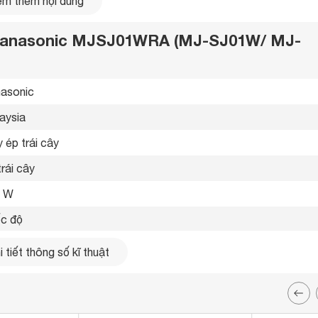
m thêm nội dung
ây Panasonic MJSJ01WRA (MJ-SJ01W/ MJ-
asonic 
aysia 
 ép trái cây 
rái cây 
0 W
ốc độ
 xoay 
 tiết thông số kĩ thuật
t khoá lắp đặt máy an toàn

ngắt khi quá tải 
tiếp nguyên liệu lớn
