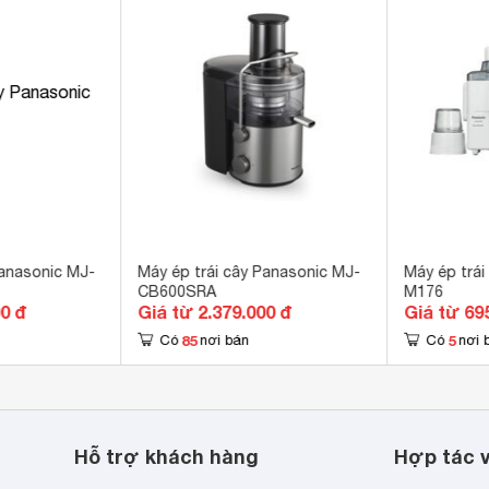
 xoay 120 độ rót nước dễ dàng

 chống nhỏ giọt 
ng có cối xay 
p không gỉ 
p không gỉ 
a 
ng có cối xay 
0 ml
Panasonic MJ-
Máy ép trái cây Panasonic MJ-
Máy ép trái
CB600SRA
M176
0 ml
00 đ
Giá từ 2.379.000 đ
Giá từ 69
85
5
Có
nơi bán
Có
nơi 
 x 305 x 384 mm
Hỗ trợ khách hàng
Hợp tác v