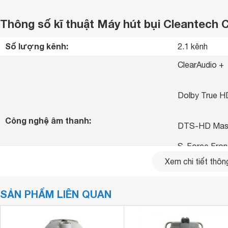
Thông số kĩ thuật Máy hút bụi Cleantech 
Số lượng kênh:
2.1 kênh 
ClearAudio +

Dolby True HD
Công nghệ âm thanh:
DTS-HD Master Audio
S-Force Front
Xem chi tiết thông
S-Master Digit
SẢN PHẨM LIÊN QUAN
NFC

Kết nối không dây:
Bluetooth 2.0
Kích thước:
Cao 5.1 cm - 