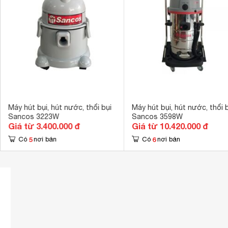
Kích thước loa Sub:
Cao 38.1 cm -
Sản xuất tại:
Malaysia 
Hãng:
Sony. Xem thô
Máy hút bụi, hút nước, thổi bụi
Máy hút bụi, hút nước, thổi 
Sancos 3223W
Sancos 3598W
Giá từ 3.400.000 đ
Giá từ 10.420.000 đ
5
6
Có
nơi bán
Có
nơi bán