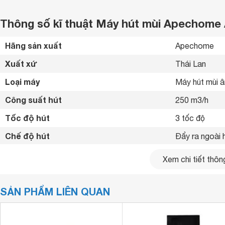
Thông số kĩ thuật Máy hút mùi Apechom
Hãng sản xuất
Apechome  
Xuất xứ
Thái Lan 
Loại máy
Máy hút mùi â
Công suất hút
250 m3/h
Tốc độ hút
3 tốc độ 
Chế độ hút
Đẩy ra ngoài 
Chất liệu máy
Thép không gỉ
Xem chi tiết thông
Bảng điều khiển
Nút nhấn 
SẢN PHẨM LIÊN QUAN
Số quạt hút
2 quạt 
Chất liệu lưới lọc
Nhôm 