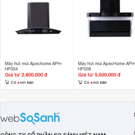
Kích thước ống xả khói
12 cm
Bộ lọc mỡ
Đèn Led chiếu
Kích thước
 694 x 140 x
Máy hút mùi Apechome APH-
Máy hút mùi ApecHome APH
HP004
HP008
Giá từ 2.800.000 đ
Giá từ 5.500.000 đ
4
4
Có
nơi bán
Có
nơi bán