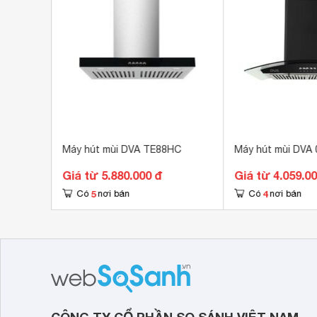
Kích thước ống xả khói
15 
Bộ lọc mỡ
Lướ
Kích thước
700
Máy hút mùi DVA TE88HC
Máy hút mùi DVA
Giá từ 5.880.000 đ
Giá từ 4.059.0
5
4
Có
nơi bán
Có
nơi bán