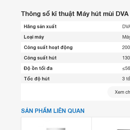
Thông số kĩ thuật Máy hút mùi DV
Hãng sản xuất
DVA
Loại máy
Máy
Công suất hoạt động
20
Công suất hút
130
Độ ồn tối đa
≤56
Tốc độ hút
3 t
Chất liệu máy
Inox
Xem chi
Bảng điều khiển
Cảm
SẢN PHẨM LIÊN QUAN
Số quạt hút
1 q
Chất liệu lưới lọc
Ino