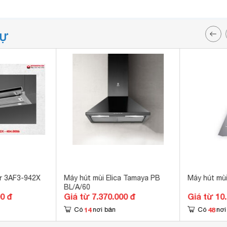
TỰ
r 3AF3-942X
Máy hút mùi Elica Tamaya PB
Máy hút mùi
BL/A/60
00 đ
Giá từ 7.370.000 đ
Giá từ 10
14
48
Có
nơi bán
Có
nơi