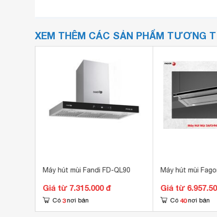
XEM THÊM CÁC SẢN PHẨM TƯƠNG 
9815
Máy hút mùi Fandi FD-QL90
Máy hút mùi Fago
Giá từ 7.315.000 đ
Giá từ 6.957.5
3
40
Có
nơi bán
Có
nơi bán