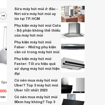
Hãy cùng Websosanh đọc ngay bài viết
sau để tìm hiểu kỹ hơn về sản phẩm này
Sửa máy hút mùi ở đâu -
nhé.
Nơi sửa máy hút mùi uy
tín tại TP. HCM
Phụ kiện máy hút mùi Cata
- Bộ phận không thể thiếu
của máy hút mùi
Phụ kiện máy hút mùi
Faber - Những phụ kiện
cần có trong máy hút mùi
Phụ kiện máy hút mùi
Faster: Tối ưu hiệu quả
sử dụng máy hút mùi hiện
đại
Có nên mua máy hút mùi
 Spelier SP-350
Máy hút mùi Faster FS 70CG
Máy h
Uber? Top 3 máy hút mùi
New
Uber tốt nhất 2023
.000.000 đ
Giá từ 7.579.000 đ
Giá 
Có nên mua máy hút mùi
25
 bán
Có
nơi bán
Có
80cm hay không? Top 3