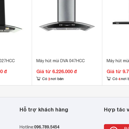
cm
i lọc inox 
 x470 x 500 mm
 027HCC
Máy hút mùi DVA 047HCC
Máy hút mù
00 đ
Giá từ 6.226.000 đ
Giá từ 9.
3
4
Có
nơi bán
Có
nơi 
Hỗ trợ khách hàng
Hợp tác v
096.789.5454
Hotline: