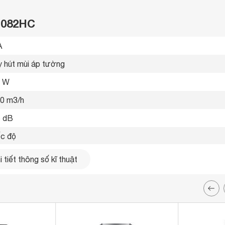
A 082HC
 
 hút mùi áp tường 
0 W
0 m3/h
 dB
ốc độ 
, kính 
 tiết thông số kĩ thuật
 ứng 
uạt 
x 