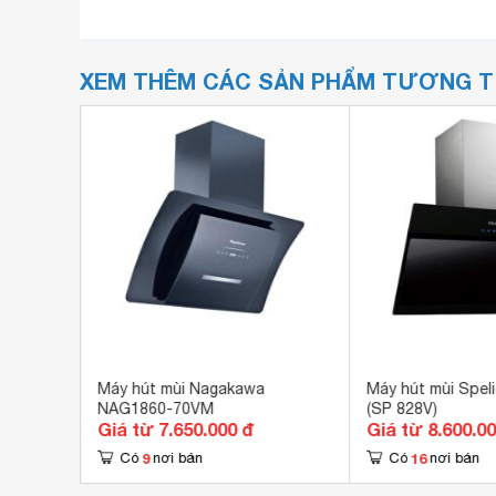
XEM THÊM CÁC SẢN PHẨM TƯƠNG 
F004
Máy hút mùi Nagakawa
Máy hút mùi Speli
NAG1860-70VM
(SP 828V)
Giá từ 7.650.000 đ
Giá từ 8.600.0
9
16
Có
nơi bán
Có
nơi bán