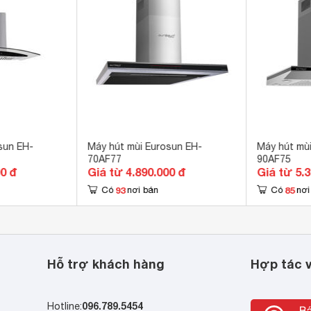
cm
 x 386 x 400-790 mm
sun EH-
Máy hút mùi Eurosun EH-
Máy hút mù
70AF77
90AF75
00 đ
Giá từ 4.890.000 đ
Giá từ 5.
93
85
Có
nơi bán
Có
nơi
Hỗ trợ khách hàng
Hợp tác v
096.789.5454
Hotline: