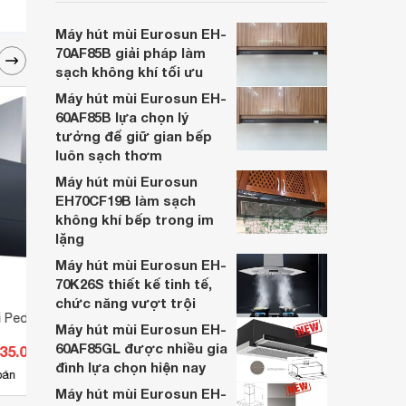
mùi Eurosun EH-70AF77 chính là cái tên
xứng đáng có mặt trong gian bếp của bạn.
Máy hút mùi Eurosun EH-
Cùng Websosanh.vn đi tìm hiểu chi tiết sản
70AF85B giải pháp làm
phẩm này nhé.
sạch không khí tối ưu
Máy hút mùi Eurosun EH-
60AF85B lựa chọn lý
tưởng để giữ gian bếp
luôn sạch thơm
Máy hút mùi Eurosun
EH70CF19B làm sạch
không khí bếp trong im
lặng
Máy hút mùi Eurosun EH-
70K26S thiết kế tinh tế,
chức năng vượt trội
i Pedini PDNF01
Máy hút mùi Boss BV2002A
Máy h
Máy hút mùi Eurosun EH-
70AF
60AF85GL được nhiều gia
535.000 đ
Giá từ 7.059.000 đ
Giá 
đình lựa chọn hiện nay
7
bán
Có
nơi bán
Có
Máy hút mùi Eurosun EH-