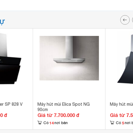
TỰ
er SP 828 V
Máy hút mùi Elica Spot NG
Máy hút mù
90cm
00 đ
Giá từ 7.700.000 đ
Giá từ 7.
14
5
Có
nơi bán
Có
nơi 