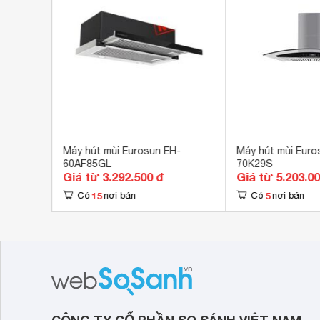
Kích thước ống xả khói
15 
Kích thước
700
H-
Máy hút mùi Eurosun EH-
Máy hút mùi Euro
60AF85GL
70K29S
Giá từ 3.292.500 đ
Giá từ 5.203.0
15
5
Có
nơi bán
Có
nơi bán