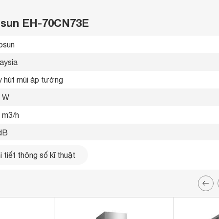
rosun EH-70CN73E
osun 
aysia 
 hút mùi áp tường 
0 W
 m3/h
dB
ốc độ 
 tiết thông số kĩ thuật
 độ hút đẩy ra ngoài hoặc khử mùi bằng than hoạt tính 
x và kính cường lực 
 ứng 