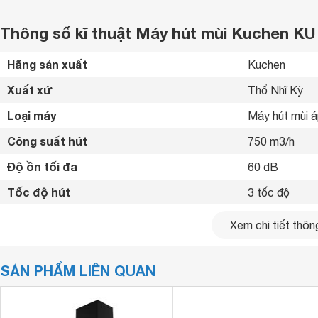
Thông số kĩ thuật Máy hút mùi Kuchen KU 
Hãng sản xuất
Kuchen 
Xuất xứ
Thổ Nhĩ Kỳ 
Loại máy
Máy hút mùi 
Công suất hút
750 m3/h
Độ ồn tối đa
60 dB
Tốc độ hút
3 tốc độ 
Chế độ hút
Khử mùi bằng 
Xem chi tiết thông
Chất liệu máy
Kính cường lự
SẢN PHẨM LIÊN QUAN
Bảng điều khiển
Cảm ứng 