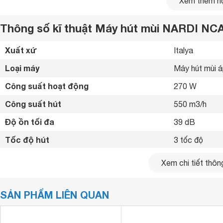
Xem thêm nộ
Thông số kĩ thuật Máy hút mùi NARDI NC
Xuất xứ
Italya 
Loại máy
Máy hút mùi 
Công suất hoạt động
270 W
Công suất hút
550 m3/h
Độ ồn tối đa
39 dB
Tốc độ hút
3 tốc độ 
Chế độ hút
Đẩy ra ngoài 
Xem chi tiết thông
Bảng điều khiển
Nút nhấn 
SẢN PHẨM LIÊN QUAN
Số quạt hút
1 quạt 
Bộ lọc mỡ
Nhôm 5 lớp 