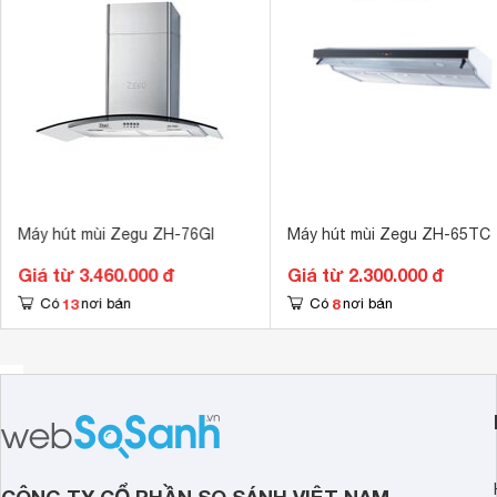
Chất liệu lưới lọc
Nhôm 
Kích thước ống xả khói
11 cm
Bộ lọc mỡ
Lưới lọc nhôm
Kích thước
700 x 495 x 
Máy hút mùi Zegu ZH-76GI
Máy hút mùi Zegu ZH-65TC
Giá từ 3.460.000 đ
Giá từ 2.300.000 đ
13
8
Có
nơi bán
Có
nơi bán