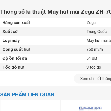
Thông số kĩ thuật Máy hút mùi Zegu ZH-
Hãng sản xuất
Zegu 
Xuất xứ
Trung Quốc 
Loại máy
Máy hút mùi â
Công suất hút
750 m3/h
Độ ồn tối đa
51 dB
Tốc độ hút
3 tốc độ 
Chế độ hút
Đẩy ra ngoài 
Xem chi tiết thông
Chất liệu máy
Inox, kính 
SẢN PHẨM LIÊN QUAN
Bảng điều khiển
Nút nhấn 
Số quạt hút
2 quạt 