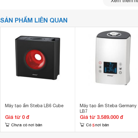
Xem thêm nộ
SẢN PHẨM LIÊN QUAN
Máy tạo ẩm Steba LB6 Cube
Máy tạo ẩm Steba Germany
LB7
Giá từ 0 đ
Giá từ 3.589.000 đ
5
Chưa có nơi bán
Có
nơi bán