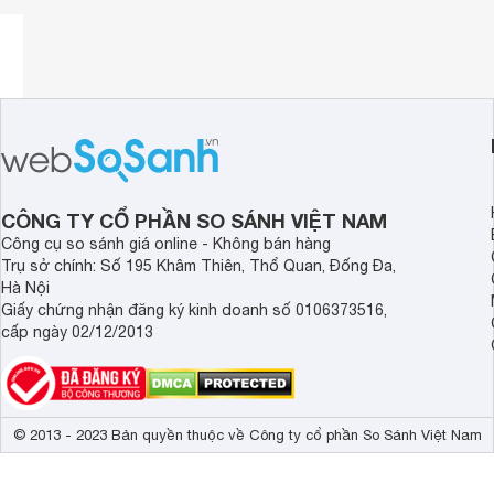
CÔNG TY CỔ PHẦN SO SÁNH VIỆT NAM
Công cụ so sánh giá online - Không bán hàng
Trụ sở chính: Số 195 Khâm Thiên, Thổ Quan, Đống Đa,
Hà Nội
Giấy chứng nhận đăng ký kinh doanh số 0106373516,
cấp ngày 02/12/2013
Máy tạo ẩm
Steba LB5 sử dụng đơn giản với màn hình LCD
© 2013 - 2023 Bản quyền thuộc về Công ty cổ phần So Sánh Việt Nam
Ngăn chứa nước lớn có dung tích lên đến 6 lít giúp duy trì 
dụng. Máy tạo ẩm Steba LB5 tạo độ ẩm bằng sóng siêu â