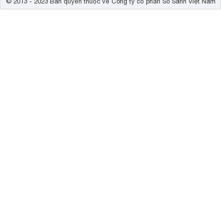
© 2013 - 2023 Bản quyền thuộc về Công ty cổ phần So Sánh Việt Nam