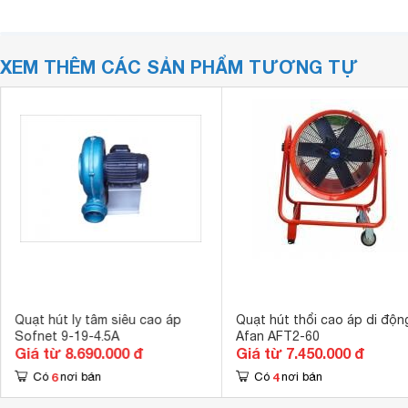
XEM THÊM CÁC SẢN PHẨM TƯƠNG TỰ
Quạt hút ly tâm siêu cao áp
Quạt hút thổi cao áp di độn
Sofnet 9-19-4.5A
Afan AFT2-60
Giá từ 8.690.000 đ
Giá từ 7.450.000 đ
6
4
Có
nơi bán
Có
nơi bán