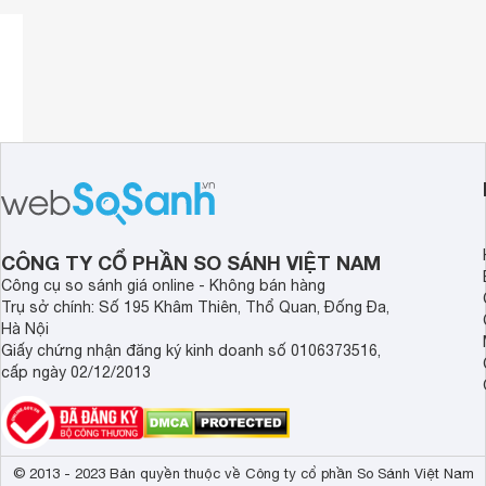
Quạt thông gió
nối ống dạng hộp Nanyoo KTJ 31-72
Lưu ý:
Hình ảnh sản phẩm chỉ có tính chất minh họa, chi ti
phẩm thực tế.
Xem toàn bộ nội dung
CÔNG TY CỔ PHẦN SO SÁNH VIỆT NAM
Công cụ so sánh giá online - Không bán hàng
Trụ sở chính: Số 195 Khâm Thiên, Thổ Quan, Đống Đa,
Hà Nội
Giấy chứng nhận đăng ký kinh doanh số 0106373516,
cấp ngày 02/12/2013
© 2013 - 2023 Bản quyền thuộc về Công ty cổ phần So Sánh Việt Nam