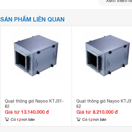
Xem thêm nộ
SẢN PHẨM LIÊN QUAN
Quạt thông gió Nayoo KTJ31-
Quạt thông gió Nayoo KTJ3
82
62
Giá từ 13.140.000 đ
Giá từ 8.210.000 đ
12
12
Có
nơi bán
Có
nơi bán