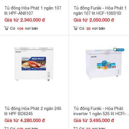
Tủ đông Hòa Phát 1 ngăn 107
Tủ đông Funiki - Hòa Phát 1
lít HPF-AN6107
ngăn 107 lít HCF-106S1Đ
Giá từ 2.340.000 đ
Giá từ 2.050.000 đ
104
33
Có
nơi bán
Có
nơi bán
Tủ đông Hòa Phát 2 ngăn 245
Tủ đông Funiki - Hòa Phát
lít HPF BD6245
inverter 1 ngăn 525 lít HCFI-
516S1Đ1
Giá từ 4.280.000 đ
Giá từ 3.495.000 đ
109
53
Có
nơi bán
Có
nơi bán