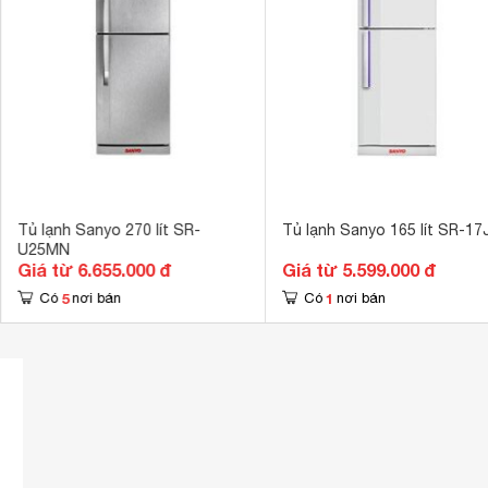
Chất liệu khay
Kính chịu lực 
Tiện ích
Máy vận hành 
Kích thước
 560 x 635 x
Khối lượng
59 kg
Tủ lạnh Sanyo 270 lít SR-
Tủ lạnh Sanyo 165 lít SR-17
U25MN
Giá từ 6.655.000 đ
Giá từ 5.599.000 đ
5
1
Có
nơi bán
Có
nơi bán