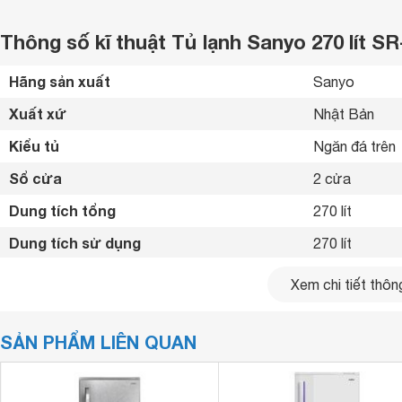
Thông số kĩ thuật Tủ lạnh Sanyo 270 lít S
Hãng sản xuất
Sanyo 
Xuất xứ
Nhật Bản 
Kiểu tủ
Ngăn đá trên 
Sổ cửa
2 cửa
Dung tích tổng
270 lít
Dung tích sử dụng
270 lít
Dung tích ngăn đá
100 lít
Xem chi tiết thông
Dung tích ngăn lạnh
170 lít
SẢN PHẨM LIÊN QUAN
Công nghệ làm lạnh
Trực tiếp (có 
Công nghệ kháng khuẩn, khử mùi
Nano Fresh+ 