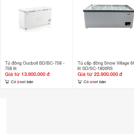
Chất liệu thân tủ
Hợp kim 
Tủ đông Oucboll BD/BC-758 -
Tủ cấp đông Snow Village 6
758 lít
lít SD/SC-1800RS
Giá từ 13.900.000 đ
Giá từ 22.900.000 đ
5
4
Có
nơi bán
Có
nơi bán