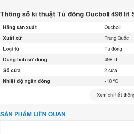
Thông số kĩ thuật Tủ đông Oucboll 498 lít
Hãng sản xuất
Oucboll 
Xuất xứ
Trung Quốc 
Loại tủ
Tủ đông 
Dung tích sử dụng
498 lít
Số cửa
2 cửa
Nhiệt độ ngăn đông
-18 ºC
Công nghệ làm lạnh
Trực tiếp 
Xem chi tiết thông
Loại Gas
R-290 
SẢN PHẨM LIÊN QUAN
Kích thước
1500 x 820 x
Trọng lượng
87 kg