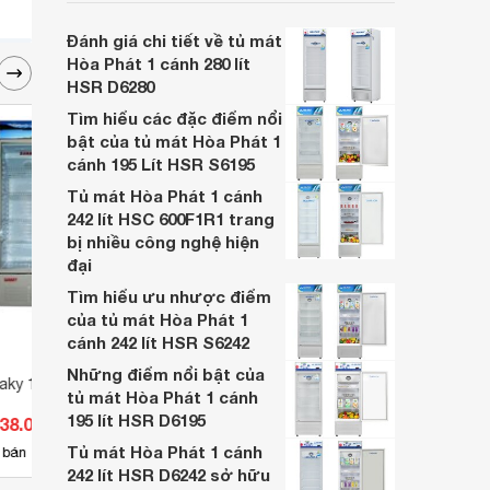
bảo quản thực phẩm luôn tươi ngon mà lại
không mất nhiều không gian, diện tích
Đánh giá chi tiết về tủ mát
trong căn bếp gia đình bạn. Cùng
Hòa Phát 1 cánh 280 lít
Websosanh.vn đi tìm hiểu những tính năng
HSR D6280
nổi bật của sản phẩm này nhé.
Tìm hiểu các đặc điểm nổi
bật của tủ mát Hòa Phát 1
cánh 195 Lít HSR S6195
Tủ mát Hòa Phát 1 cánh
242 lít HSC 600F1R1 trang
bị nhiều công nghệ hiện
đại
Tìm hiểu ưu nhược điểm
của tủ mát Hòa Phát 1
cánh 242 lít HSR S6242
Những điểm nổi bật của
ky 1 cánh 300 lít
Tủ mát Sanaky 2 cánh 250 lít
Tủ má
tủ mát Hòa Phát 1 cánh
VH258W
KG 2
195 lít HSR D6195
038.000 đ
Giá từ 6.694.000 đ
Giá 
Tủ mát Hòa Phát 1 cánh
34
 bán
Có
nơi bán
Có
242 lít HSR D6242 sở hữu