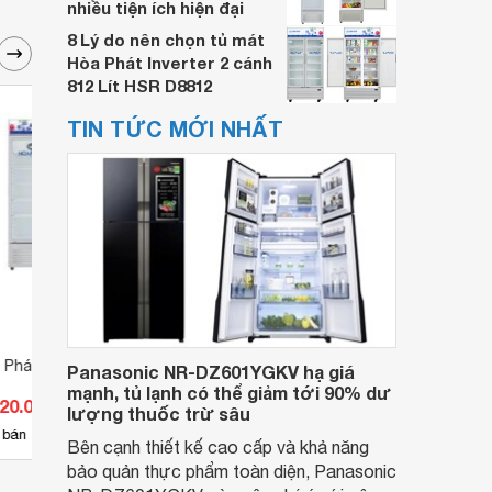
nhiều tiện ích hiện đại
8 Lý do nên chọn tủ mát
Hòa Phát Inverter 2 cánh
812 Lít HSR D8812
TIN TỨC MỚI NHẤT
Phát 1 cánh 280 lít
Tủ mát Hòa Phát 1 cánh 280 lít
Tủ má
Panasonic NR-DZ601YGKV hạ giá
HSR D6280
300 l
mạnh, tủ lạnh có thể giảm tới 90% dư
120.000 đ
Giá từ 2.740.000 đ
Giá 
lượng thuốc trừ sâu
104
 bán
Có
nơi bán
Có
Bên cạnh thiết kế cao cấp và khả năng
bảo quản thực phẩm toàn diện, Panasonic