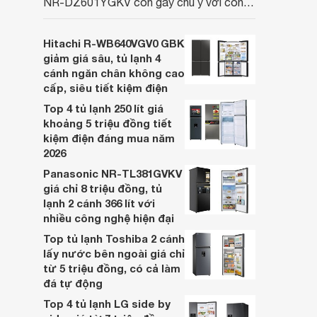
NR-DZ601YGKV còn gây chú ý với công
nghệ Nanoe™ X độc quyền, được hãng
công bố có khả năng giảm tới 90% dư
Hitachi R-WB640VGV0 GBK
lượng thuốc trừ sâu còn tồn đọng trên
giảm giá sâu, tủ lạnh 4
thực phẩm.
cánh ngăn chân không cao
cấp, siêu tiết kiệm điện
Top 4 tủ lạnh 250 lít giá
khoảng 5 triệu đồng tiết
kiệm điện đáng mua năm
2026
Panasonic NR-TL381GVKV
giá chỉ 8 triệu đồng, tủ
lạnh 2 cánh 366 lít với
nhiều công nghệ hiện đại
Top tủ lạnh Toshiba 2 cánh
lấy nước bên ngoài giá chỉ
từ 5 triệu đồng, có cả làm
đá tự động
Top 4 tủ lạnh LG side by