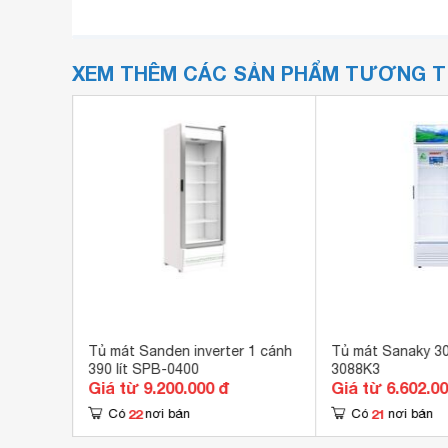
XEM THÊM CÁC SẢN PHẨM TƯƠNG 
0 lít
Tủ mát Sanden inverter 1 cánh
Tủ mát Sanaky 300
/633)
390 lít SPB-0400
3088K3
Giá từ 9.200.000 đ
Giá từ 6.602.0
22
21
Có
nơi bán
Có
nơi bán