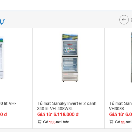
TỰ
 lít VH-
Tủ mát Sanaky Inverter 2 cánh
Tủ mát Sana
340 lít VH-408W3L
VH308K
00 đ
Giá từ 6.118.000 đ
Giá từ 6.
155
35
Có
nơi bán
Có
nơi