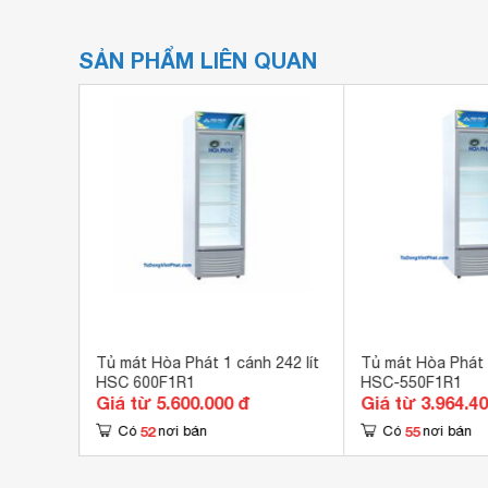
SẢN PHẨM LIÊN QUAN
 800 lít
Tủ mát Hòa Phát 1 cánh 242 lít
Tủ mát Hòa Phát 1
HSC 600F1R1
HSC-550F1R1
Giá từ 5.600.000 đ
Giá từ 3.964.4
52
55
Có
nơi bán
Có
nơi bán