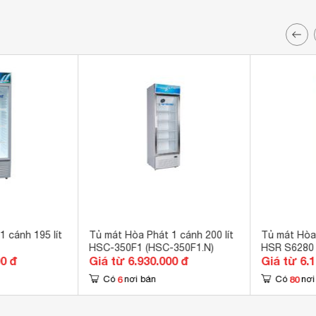
 cánh 195 lít
Tủ mát Hòa Phát 1 cánh 200 lít
Tủ mát Hòa 
HSC-350F1 (HSC-350F1.N)
HSR S6280
00 đ
Giá từ 6.930.000 đ
Giá từ 6.
6
80
Có
nơi bán
Có
nơi