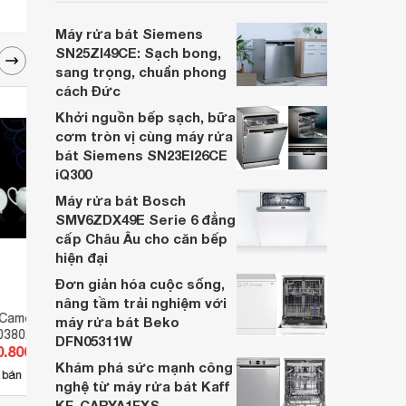
tiết kiệm và tiện nghi cho căn bếp hiện đại.
Cùng Websosanh.vn đi tìm hiểu những tính
Máy rửa bát Siemens
năng nổi bật mà sản phẩm này mang lại
SN25ZI49CE: Sạch bong,
nhé.
sang trọng, chuẩn phong
cách Đức
Khởi nguồn bếp sạch, bữa
cơm tròn vị cùng máy rửa
bát Siemens SN23EI26CE
iQ300
Máy rửa bát Bosch
SMV6ZDX49E Serie 6 đẳng
cấp Châu Âu cho căn bếp
hiện đại
Đơn giản hóa cuộc sống,
nâng tầm trải nghiệm với
 Came Chỉ Xanh
Bộ bàn ăn 9sp daisy IFP Hoàng
Set 2
máy rửa bát Beko
3802103 Minh Long
mai 460928409
Boss
DFN05311W
0.800 đ
Giá từ 535.788 đ
Giá 
Khám phá sức mạnh công
2
 bán
Có
nơi bán
Có
nghệ từ máy rửa bát Kaff
KF-CARYA1FXS