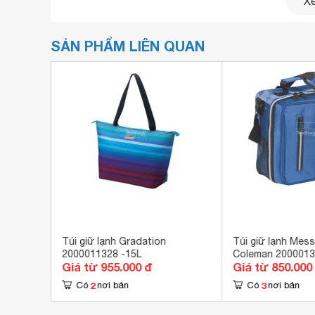
Xe
SẢN PHẨM LIÊN QUAN
Camellia
Túi giữ lạnh Gradation
Túi giữ lạnh Mes
2000011328 -15L
Coleman 200001
Giá từ 955.000 đ
Giá từ 850.000
(2000013732/200
2
3
Có
nơi bán
Có
nơi bán