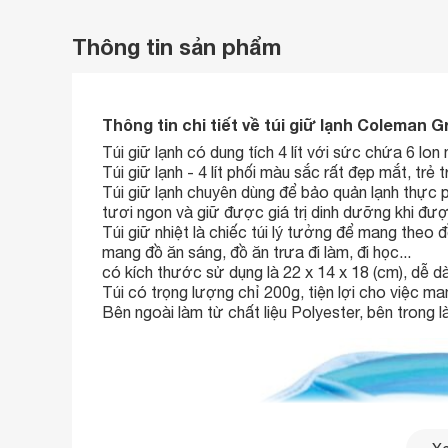
Thông tin sản phẩm
Thông tin chi tiết về túi giữ lạnh Coleman G
Túi giữ lạnh có dung tích 4 lít với sức chứa 6 lo
Túi giữ lạnh - 4 lít phối màu sắc rất đẹp mắt, trẻ 
Túi giữ lạnh chuyên dùng để bảo quản lạnh thực 
tươi ngon và giữ được giá trị dinh dưỡng khi đư
Túi giữ nhiệt là chiếc túi lý tưởng để mang theo 
mang đồ ăn sáng, đồ ăn trưa đi làm, đi học...
có kích thước sử dụng là 22 x 14 x 18 (cm), dễ dà
Túi có trọng lượng chỉ 200g, tiện lợi cho việc ma
Bên ngoài làm từ chất liệu Polyester, bên trong l