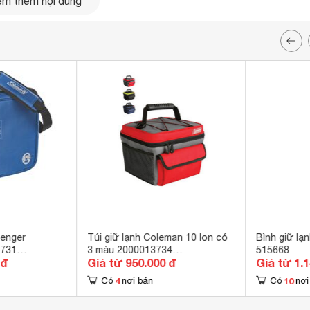
m thêm nội dung
senger
Túi giữ lạnh Coleman 10 lon có
Bình giữ lạ
3731
3 màu 2000013734
515668
 đ
Giá từ 950.000 đ
Giá từ 1.
00115955/20000115956)
(2000013751/2000013750)
4
10
Có
nơi bán
Có
nơi