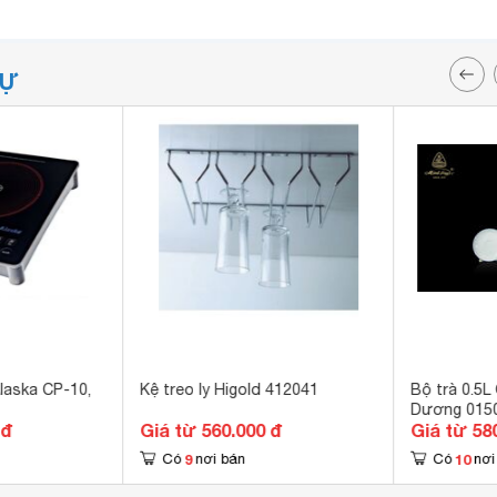
TỰ
laska CP-10,
Kệ treo ly Higold 412041
Bộ trà 0.5L
Dương 0150
 đ
Giá từ 560.000 đ
Giá từ 58
9
10
Có
nơi bán
Có
nơi