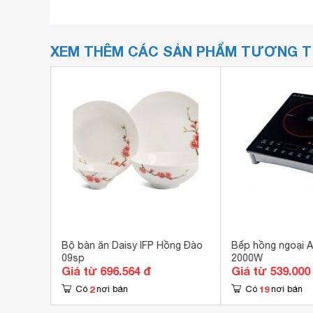
XEM THÊM CÁC SẢN PHẨM TƯƠNG 
oca CS50
Bộ bàn ăn Daisy IFP Hồng Đào
Bếp hồng ngoại A
09sp
2000W
Giá từ 696.564 đ
Giá từ 539.000
2
19
Có
nơi bán
Có
nơi bán