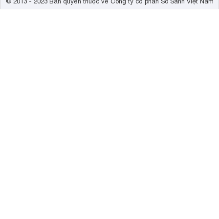
© 2013 - 2023 Bản quyền thuộc về Công ty cổ phần So Sánh Việt Nam