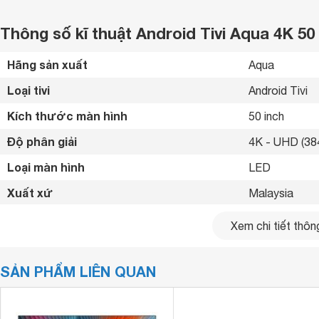
Thông số kĩ thuật Android Tivi Aqua 4K 5
Hãng sản xuất
Aqua 
Loại tivi
Android Tivi 
Kích thước màn hình
50 inch
Độ phân giải
4K - UHD (384
Loại màn hình
LED 
Xuất xứ
Malaysia 
Bluetooth
Có 
Xem chi tiết thông
Kết nối internet
Cổng LAN, Wif
SẢN PHẨM LIÊN QUAN
Cổng HDMI
4 cổng 
USB
2 cổng 