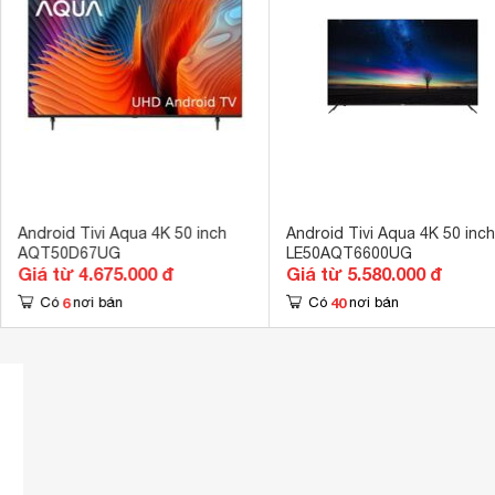
Cổng xuất âm thanh
Cổng Optical (
Cổng AV
Cổng Compos
Hệ điều hành, giao diện
Android 11.0 
Ứng dụng có sẵn
YouTube, Trìn
Tích hợp đầu thu kỹ thuật số
DVB-T2 
Kết nối không dây với điện thoại, máy
Có 
tính bảng
Android Tivi Aqua 4K 50 inch
Android Tivi Aqua 4K 50 inch
AQT50D67UG
LE50AQT6600UG
Remote thông minh
Có 
Giá từ 4.675.000 đ
Giá từ 5.580.000 đ
Điều khiển bằng giọng nói
6
40
Có
nơi bán
Có
nơi bán
Có 
Điều khiển tivi bằng điện thoại
Có 
4K HDR, Dải 
Công nghệ hình ảnh
Dimming 
Tần số quét thực
60 Hz 
Tổng công suất loa
20W 