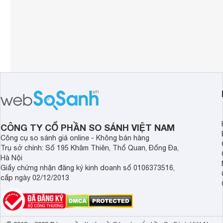
Số lượng loa
2 
Kích thước có chân, đặt bàn
111.5 x 70.4 
Kích thước không chân, treo tường
111.5 x 65.2 
Trọng lượng không có chân
10.9 kg
CÔNG TY CỔ PHẦN SO SÁNH VIỆT NAM
Công cụ so sánh giá online - Không bán hàng
Trụ sở chính: Số 195 Khâm Thiên, Thổ Quan, Đống Đa,
Hà Nội
Giấy chứng nhận đăng ký kinh doanh số 0106373516,
cấp ngày 02/12/2013