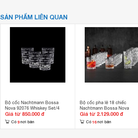
SẢN PHẨM LIÊN QUAN
Bộ cốc Nachtmann Bossa
Bộ cốc pha lê 18 chiếc
Nova 92076 Whiskey Set/4
Nachtmann Bossa Nova
Giá từ 850.000 đ
Giá từ 2.129.000 đ
9
16
Có
nơi bán
Có
nơi bán