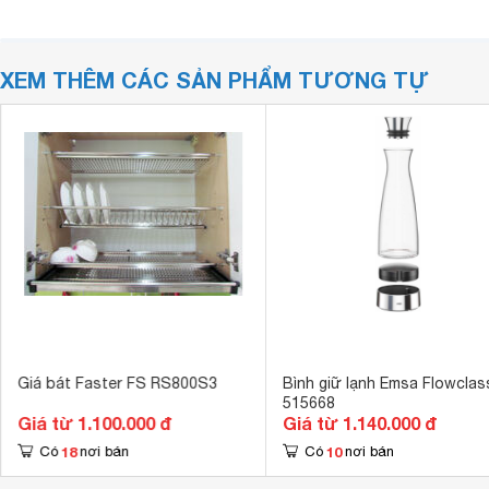
XEM THÊM CÁC SẢN PHẨM TƯƠNG TỰ
Giá bát Faster FS RS800S3
Bình giữ lạnh Emsa Flowclas
515668
Giá từ 1.100.000 đ
Giá từ 1.140.000 đ
18
10
Có
nơi bán
Có
nơi bán