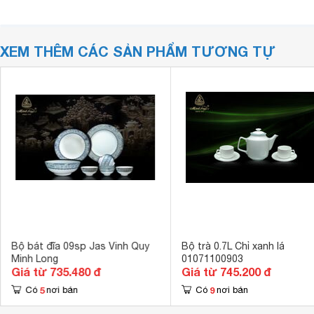
XEM THÊM CÁC SẢN PHẨM TƯƠNG TỰ
Bộ bát đĩa 09sp Jas Vinh Quy
Bộ trà 0.7L Chỉ xanh lá
Minh Long
01071100903
Giá từ 735.480 đ
Giá từ 745.200 đ
5
9
Có
nơi bán
Có
nơi bán