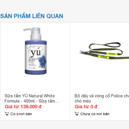
SẢN PHẨM LIÊN QUAN
Sữa tắm YÚ Natural White
Bộ dây và vòng cổ Police ch
Formula - 400ml - Sữa tắm
chó mèo
Giá từ 139.000 đ
Giá từ 0 đ
dành cho chó lông trắng
9
Có
nơi bán
Chưa có nơi bán