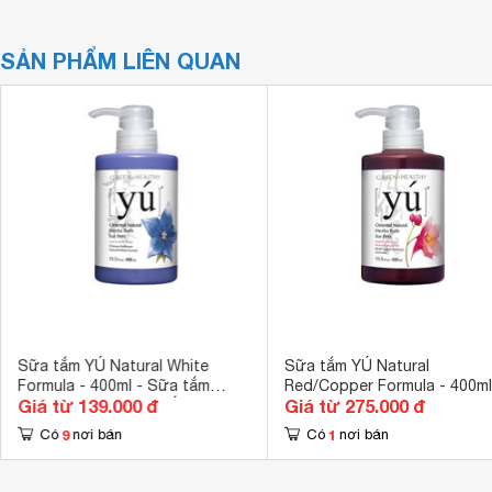
SẢN PHẨM LIÊN QUAN
Sữa tắm YÚ Natural White
Sữa tắm YÚ Natural
Formula - 400ml - Sữa tắm
Red/Copper Formula - 400ml
Giá từ 139.000 đ
Giá từ 275.000 đ
dành cho chó lông trắng
dành cho chó lông màu
9
1
Có
nơi bán
Có
nơi bán