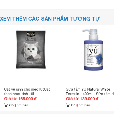
XEM THÊM CÁC SẢN PHẨM TƯƠNG TỰ
Cát vệ sinh cho mèo KitCat
Sữa tắm YÚ Natural White
than hoạt tính 10L
Formula - 400ml - Sữa tắm 
Giá từ 165.000 đ
Giá từ 139.000 đ
cho chó lông trắng
3
9
Có
nơi bán
Có
nơi bán