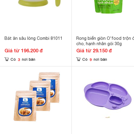
Bát ăn sâu lòng Combi 81011
Rong biển giòn O'food trộn 
cho, hạnh nhân gói 30g
Giá từ 196.200 đ
Giá từ 29.150 đ
3
9
Có
nơi bán
Có
nơi bán