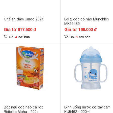
Ghế ăn dặm Umoo 2021
Bộ 2 cốc có nắp Munchkin
MK11489
Giá từ 617.500 đ
Giá từ 169.000 đ
4
3
Có
nơi bán
Có
nơi bán
Bột ngũ cốc heo cà rốt
Bình uống nước có tay cầm
Ridielac Alpha - 200g
KU5462 - 220ml