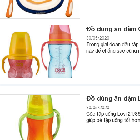
Đồ dùng ăn dặm C
30/05/2020
Trong giai đoạn đầu tập
này để chống sặc cũng n
4. Ghế ăn dặm cho bé
Ghế ăn dặm sẽ giúp bạn rèn luyện cho bé được một thói quen
bữa ăn của mình trong chiếc ghế ăn dặm, khi nào ăn xong m
bé ăn từng thìa vất vả. Ghế ăn dặm được thiết kế khá tiện l
Đồ dùng ăn dặm L
có thêm bàn ăn nhỏ cho bé để bé thoải mái ăn những món ăn
đang tập cách tự ăn.
30/05/2020
Cốc tập uống Lovi 21/86
giúp bé tập uống tốt hơ