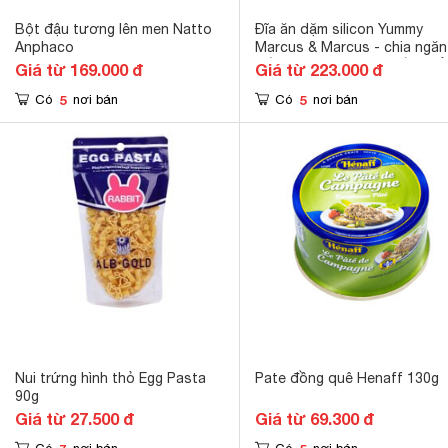
Bột đậu tương lên men Natto
Đĩa ăn dặm silicon Yummy
Anphaco
Marcus & Marcus - chia ngăn
đế hút chân không chống đổ
Giá từ 169.000 đ
Giá từ 223.000 đ
5
5
Có
nơi bán
Có
nơi bán
Nui trứng hình thỏ Egg Pasta
Pate đồng quê Henaff 130g
90g
Giá từ 27.500 đ
Giá từ 69.300 đ