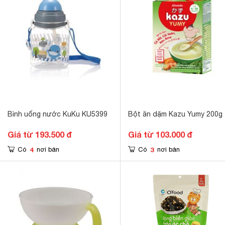
Bình uống nước KuKu KU5399
Bột ăn dặm Kazu Yumy 200g
Giá từ 193.500 đ
Giá từ 103.000 đ
4
3
Có
nơi bán
Có
nơi bán