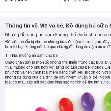
7
5
Có
nơi bán
Có
nơi bán
Thông tin về Mẹ và bé, Đồ dùng bú sữa
Những đồ dùng ăn dặm không thể thiếu cho bé ăn
Để việc chuẩn bị cho bé những bữa ăn dặm thơm ngon, đầy đ
hơn thì bạn không nên bỏ qua những đồ dùng ăn dặm dưới đâ
1. Thìa, muỗng ăn dặm cho bé
Chắc chắn đây là món đồ không thể thiếu trong các bữa ăn d
thìa, muỗng cho phù hợp với từng độ tuổi của bé không? Điề
phù hợp và nên chọn loại mềm bằng chất liệu silicon đối với 
không sử dụng của gia đình dễ gây nhiễm khuẩn ở trẻ. Ngoài 
loại có màu sắc nổi bật kèm hình ngộ nghĩnh để thu hút sự qu