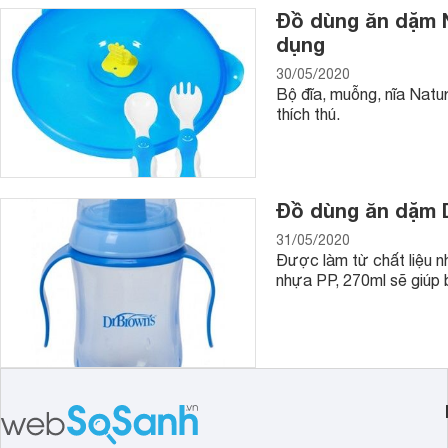
sẵn khăn, giấy ăn sẽ giúp bạn xử lý nhanh chóng và dễ dàn
Đồ dùng ăn dặm Na
dụng
6. Nồi hoặc cốc nấu cháo cho bé
Ngoài những món đồ cần thiết sử dụng hỗ trợ cho việc ăn dặ
30/05/2020
cháo chuyên dụng cho bé cũng vô cùng hữu ích, mẹ sẽ thực 
Bộ đĩa, muỗng, nĩa Natu
hơn để có thêm thời gian bên cạnh chơi đùa cùng bé.
thích thú.
Đồ dùng ăn dặm D
31/05/2020
Được làm từ chất liệu 
nhựa PP, 270ml sẽ giúp 