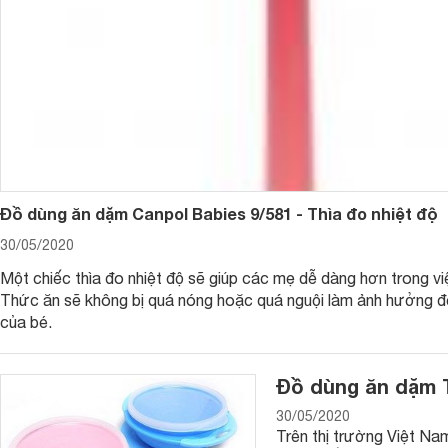
nhựa thì chú ý chọn loại nhựa không chứa BPA. Ngoài ra nên 
sự quan tâm của trẻ.
3. Yếm ăn dặm cho bé
Bữa ăn của trẻ sẽ trở nên thoải mái và thú vị hơn nếu bạn 
lo lắng về việc đồ ăn sẽ làm vấy bẩn ra bộ quần áo của trẻ. 
cho bé để mẹ thoải mái lựa chọn như loại bằng vải, bằng nhự
chọn loại yếm bằng vải cotton mềm để không làm bé khó chị
Thị trường hiện nay có yếm bằng vải, yếm máng bằng nhựa
Đồ dùng ăn dặm Canpol Babies 9/581 - Thìa đo nhiệt độ
còn khá nhỏ nên mình vẫn ưu tiên lựa chọn yếm bằng vải co
thì những loại yếm bằng silicon, nhựa plastic sẽ tiện lợi hơn 
30/05/2020
vào người bé.
Một chiếc thìa đo nhiệt độ sẽ giúp các mẹ dễ dàng hơn trong vi
Thức ăn sẽ không bị quá nóng hoặc quá nguội làm ảnh hưởng đ
của bé.
Đồ dùng ăn dặm T
30/05/2020
Trên thị trường Việt Nam