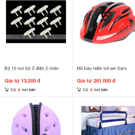
Bộ 10 nút bịt ổ điện 2 chân
Mũ bảo hiểm trẻ em Saro
Giá từ 13.200 đ
Giá từ 261.000 đ
9
5
Có
nơi bán
Có
nơi bán