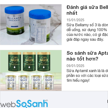
Đánh giá sữa Bel
nhất
15/01/2025
Sữa Bellamy số 3 là dòn
dễ uống, sử dụng 100% t
của nước nào, có gì đặc
giải đáp ngay sau đây.
So sánh sữa Aptam
nào tốt hơn?
09/01/2025
Sữa Aptamil xanh lá là d
phần so với các loại sữ
tìm hiểu ngay!
8. Máy đuổi côn trùng
Thịt trẻ em thường rất thơm và là món mồi ngon của các loại 
chiếc máy đuổi côn trùng, miếng dán đuổi muỗi, dầu tràm,... 