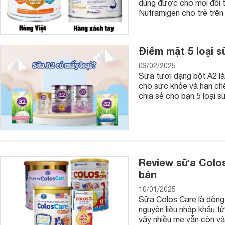
dùng được cho mọi đối t
Nutramigen cho trẻ trên
Điểm mặt 5 loại s
03/02/2025
Sữa tươi dạng bột A2 là
cho sức khỏe và hạn chế 
chia sẻ cho bạn 5 loại s
5. Miếng bọc góc bàn
Được làm từ chất liệu nhựa hoặc xốp, các miếng bọc góc bàn
những mép cạnh bàn sắc nhọn.
6. Nước rửa tay
Review sữa Colos
bán
Để đảm bảo vệ sinh an toàn cho trẻ, sau mỗi lần bé chơi đùa
nước rửa tay sát khuẩn để trẻ không hay bị ốm vặt nhé!
10/01/2025
Sữa Colos Care là dòng
7. Khẩu trang trẻ em
nguyên liệu nhập khẩu từ
Khi ra ngoài chơi, cha mẹ hãy sử dụng khẩu trang cho bé để 
vậy nhiều mẹ vẫn còn vâ