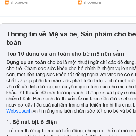
shopee.vn
shopee.vn
Thông tin về Mẹ và bé, Sản phẩm cho bé
toàn
Top 10 dụng cụ an toàn cho bé mẹ nên sắm
Dụng cụ an toàn
cho bé là một thuật ngữ chỉ các đồ dùng, 
cho trẻ. Chăm sóc sức khỏe cho bé chính là nhiệm vụ lớn nh
con, một nền tảng sức khỏe tốt đồng nghĩa với việc bé có sự 
chất và góp phần lớn vào việc phát triển trí lực, như một m
vấn đề về dinh dưỡng, sự âu yếm quan tâm của cha mẹ cho bé
khỏe tốt thì vấn đề môi trường sạch, không có vật gây ô nh
nhiễm bệnh. Bên cạnh đó thì vấn đề an toàn cần được cha m
nguy cơ gây hậu quả nghiêm trọng như khiến trẻ bị thương, bị
Websosanh
.vn tin rằng mẹ luôn chăm sóc tốt cho bé và bé 
1. Bộ nút bịt ổ điện
Trẻ con thường tò mò và hiếu động, chúng có thể sờ mó mọ