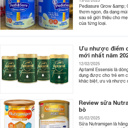
13/02/2025
Pediasure Grow &amp; Ga
thơm ngon, đa dạng mùi v
sau sẽ giới thiệu cho m
của từng loại.
3. Rào chắn tạo sân chơi cho bé
Ở quê nhà rộng vài trăm mét chả sao chứ ở phố vỏn vẹn chỉ 
không có, thay vào đó là đồ đạc chất ngổn ngang, đâu đâu c
Ưu nhược điểm củ
rào chắn tạo sân chơi cho bé cha mẹ có thể yên tâm rằng bé
mới nhất năm 20
những món đồ chơi mà bé yêu thích.
12/02/2025
4. Chặn cầu thang, chặn giường, chặn cửa tự 
Aptamil Essensis là dòn
dụng được cho trẻ em c
Tương tự như ổ điện, một em bé hiếu động sẽ sờ và nghịch 
khác biệt, ưu và nhược 
thang, leo xuống giường khi không ngủ và đóng / dập cửa th
hiểm luôn rình rập chúng như chúng bò ra ngoài có thể bị bắt
với cửa có thể bị kẹp tay, kẹp chân,... Do đó, các dụng cụ 
sập là hoàn toàn cần thiết cho mọi gia đình có trẻ nhỏ.
Review sữa Nutra
bò
05/02/2025
Sữa Nutramigen là hãng 