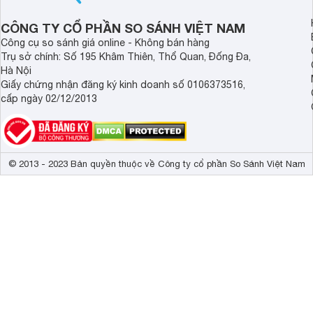
9. Bộ túi nhai chống hóc
CÔNG TY CỔ PHẦN SO SÁNH VIỆT NAM
Nếu em bé nhà bạn đang trong độ tuổi ăn dặm thì bộ túi nhai
Công cụ so sánh giá online - Không bán hàng
thứ hoa quả cho bé ăn vào đây rồi đưa bé mút và yên tâm là
Trụ sở chính: Số 195 Khâm Thiên, Thổ Quan, Đống Đa,
phải bã hay hạt.
Hà Nội
10. Đai an toàn cho bé
Giấy chứng nhận đăng ký kinh doanh số 0106373516,
cấp ngày 02/12/2013
Khi bé tham gia giao thông cùng bạn ngoài mũ bảo hiểm bạn 
luôn bên cạnh bạn và đảm bảo trường hợp bé ngủ gật cũng khô
Trên đây là 10 dụng cụ an toàn tối thiểu mẹ cần có khi nuôi
quên luôn
so sánh giá
dụng cụ an toàn tại cổng thông tin We
© 2013 - 2023 Bản quyền thuộc về Công ty cổ phần So Sánh Việt Nam
kiệm tiền bạc, thời gian và công sức.