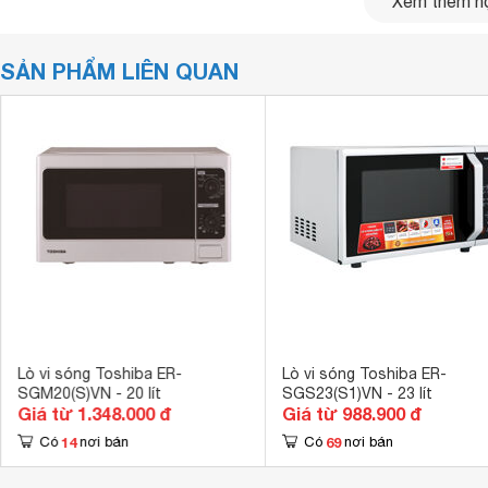
Xem thêm nộ
chế thất thoát nhiệt và đảm bảo hiệu quả chế biến.
SẢN PHẨM LIÊN QUAN
Lò vi sóng Toshiba ER-
Lò vi sóng Toshiba ER-
SGM20(S)VN - 20 lít
SGS23(S1)VN - 23 lít
Giá từ 1.348.000 đ
Giá từ 988.900 đ
14
69
Có
nơi bán
Có
nơi bán