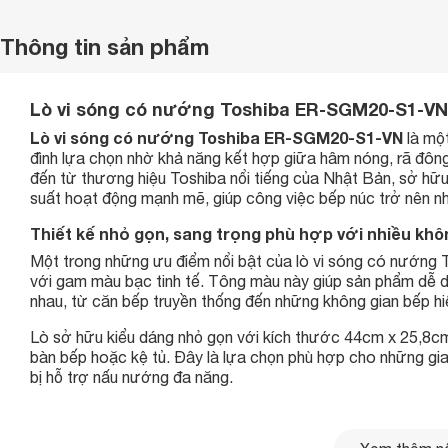
Thông tin sản phẩm
Lò vi sóng có nướng Toshiba ER-SGM20-S1-VN –
Lò vi sóng có nướng Toshiba ER-SGM20-S1-VN
là một
đình lựa chọn nhờ khả năng kết hợp giữa hâm nóng, rã đông
đến từ thương hiệu Toshiba nổi tiếng của Nhật Bản, sở hữu
suất hoạt động mạnh mẽ, giúp công việc bếp núc trở nên nh
Thiết kế nhỏ gọn, sang trọng phù hợp với nhiều khô
Một trong những ưu điểm nổi bật của lò vi sóng có nướng 
với gam màu bạc tinh tế. Tông màu này giúp sản phẩm dễ d
nhau, từ căn bếp truyền thống đến những không gian bếp hiệ
Lò sở hữu kiểu dáng nhỏ gọn với kích thước 44cm x 25,8cm 
bàn bếp hoặc kệ tủ. Đây là lựa chọn phù hợp cho những gia
bị hỗ trợ nấu nướng đa năng.
Phần cửa lò được thiết kế dạng nút bấm giúp thao tác đó
dùng quan sát thực phẩm bên trong trong suốt quá trình ho