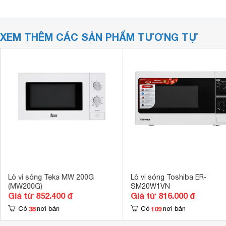
XEM THÊM CÁC SẢN PHẨM TƯƠNG TỰ
Lò vi sóng Teka MW 200G
Lò vi sóng Toshiba ER-
(MW200G)
SM20W1VN
Giá từ 852.400 đ
Giá từ 816.000 đ
38
109
Có
nơi bán
Có
nơi bán