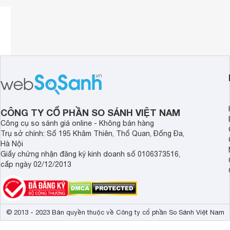
CÔNG TY CỔ PHẦN SO SÁNH VIỆT NAM
Công cụ so sánh giá online - Không bán hàng
Trụ sở chính: Số 195 Khâm Thiên, Thổ Quan, Đống Đa,
Hà Nội
Giấy chứng nhận đăng ký kinh doanh số 0106373516,
cấp ngày 02/12/2013
Dung tích 20 lít đáp ứng nhu cầu sử dụng hằng ngày
© 2013 - 2023 Bản quyền thuộc về Công ty cổ phần So Sánh Việt Nam
Với dung tích 20 lít, lò vi sóng Toshiba ER-SGM20-S1-VN đ