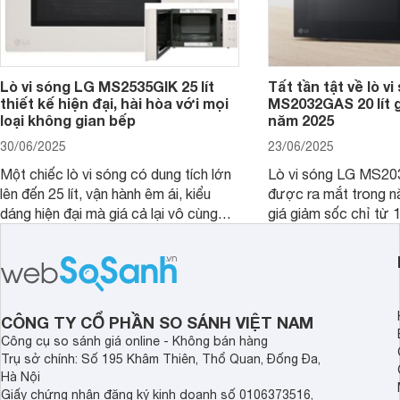
Lò vi sóng LG MS2535GIK 25 lít
Tất tần tật về lò v
thiết kế hiện đại, hài hòa với mọi
MS2032GAS 20 lít g
loại không gian bếp
năm 2025
30/06/2025
23/06/2025
Một chiếc lò vi sóng có dung tích lớn
Lò vi sóng LG MS20
lên đến 25 lít, vận hành êm ái, kiểu
được ra mắt trong 
dáng hiện đại mà giá cả lại vô cùng
giá giảm sốc chỉ từ 1
hợp lý là những gì mà người dùng mô
Vậy trong năm 2025,
tả về lò vi sóng LG MS2535GIK 25 lít.
có còn đáng mua để 
Sản phẩm này là một ứng cử viên rất
căn bếp nhà bạn khô
đáng cân nhắc cho căn bếp của gia
đây chúng tôi sẽ giú
đình bạn trong năm 2025.
được câu trả lời, nh
CÔNG TY CỔ PHẦN SO SÁNH VIỆT NAM
đúng đắn nhất.
Công cụ so sánh giá online - Không bán hàng
Trụ sở chính: Số 195 Khâm Thiên, Thổ Quan, Đống Đa,
Hà Nội
Giấy chứng nhận đăng ký kinh doanh số 0106373516,