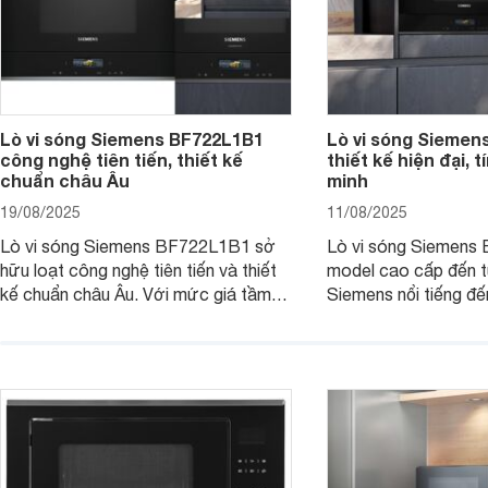
Lò vi sóng Siemens BF722L1B1
Lò vi sóng Siemen
công nghệ tiên tiến, thiết kế
thiết kế hiện đại, 
chuẩn châu Âu
minh
19/08/2025
11/08/2025
Lò vi sóng Siemens BF722L1B1 sở
Lò vi sóng Siemens
hữu loạt công nghệ tiên tiến và thiết
model cao cấp đến t
kế chuẩn châu Âu. Với mức giá tầm
Siemens nổi tiếng đ
27 triệu đồng, thì người dùng đang
phẩm đang được nhi
phân vân: liệu chiếc lò vi sóng này có
quan tâm bởi thiết kế
thực sự đáng mua hay không? Hãy
trọng cùng nhiều tín
cùng tìm hiểu ngay dưới đây nhé.
và tiện lợi. Cùng We
hiểu chi tiết sản phẩ