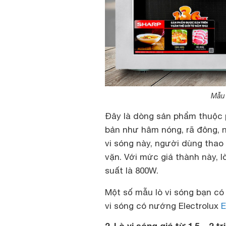
Mẫu 
Đây
là dòng sản phẩm thuộc p
bản như hâm nóng, rã đông, 
vi sóng này, người dùng thao
vặn. Với mức giá thành này, l
suất là 800W.
Một số mẫu lò vi sóng bạn có
vi sóng có nướng Electrolux
2. Lò vi sóng giá từ 1,5 – 2 t