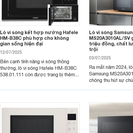
Lò vi sóng kết hợp nướng Hafele
Lò vi sóng Samsung
HM-B38C phù hợp cho không
MS20A3010AL/SV gi
gian sống hiện đại
triệu đồng, chất 
trội
12/07/2025
03/07/2025
Bên cạnh tính năng vi sóng thông
Ra mắt năm 2024, lò
thường, lò vi sóng Hafele HM-B38C
Samsung MS20A301
538.01.111 còn được trang bị thêm
chóng thu hút sự chú
tính năng nướng để mọi người chế
tinh tế, hiện đại và 
biến được nhanh chóng và đa dạng
hấp dẫn. Với dung tíc
món ăn hơn. Cùng Websosanh.vn đi
tính năng tiện ích th
tìm hiểu chi tiết sản phẩm này nhé.
phẩm hứa hẹn mang đ
nấu nướng dễ dàng và
gia đình.