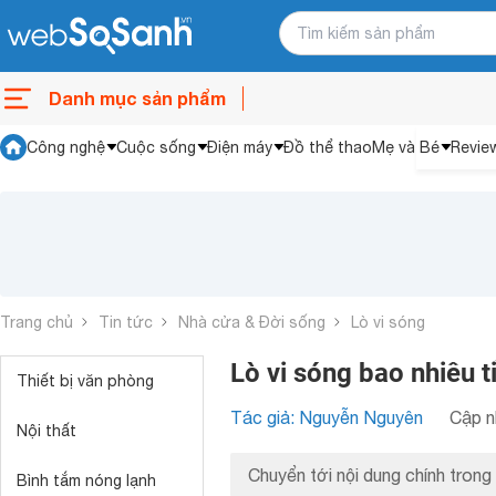
Danh mục sản phẩm
Công nghệ
Cuộc sống
Điện máy
Đồ thể thao
Mẹ và Bé
Revie
Trang chủ
Tin tức
Nhà cửa & Đời sống
Lò vi sóng
Lò vi sóng bao nhiêu t
Thiết bị văn phòng
Tác giả: Nguyễn Nguyên
Cập n
Nội thất
Chuyển tới nội dung chính trong 
Bình tắm nóng lạnh