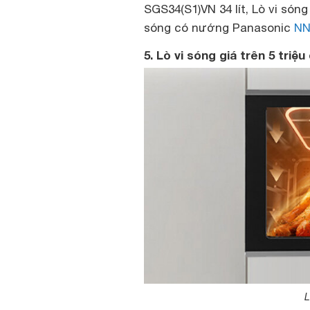
SGS34(S1)VN 34 lít, Lò vi s
sóng có nướng Panasonic
NN
5. Lò vi sóng giá trên 5 triệ
L