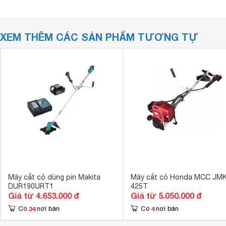
XEM THÊM CÁC SẢN PHẨM TƯƠNG TỰ
Máy cắt cỏ dùng pin Makita
Máy cắt cỏ Honda MCC JM
DUR190URT1
425T
Giá từ 4.653.000 đ
Giá từ 5.050.000 đ
34
4
Có
nơi bán
Có
nơi bán