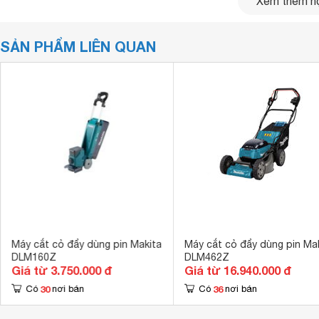
Xem thêm nộ
SẢN PHẨM LIÊN QUAN
Máy cắt cỏ đẩy dùng pin Makita
Máy cắt cỏ đẩy dùng pin Ma
DLM160Z
DLM462Z
Giá từ 3.750.000 đ
Giá từ 16.940.000 đ
30
36
Có
nơi bán
Có
nơi bán