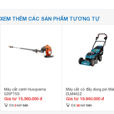
XEM THÊM CÁC SẢN PHẨM TƯƠNG TỰ
Máy cắt cành Husqvarna
Máy cắt cỏ đẩy dùng pin Ma
525PT5S
DLM462Z
Giá từ 15.360.000 đ
Giá từ 16.940.000 đ
9
36
Có
nơi bán
Có
nơi bán