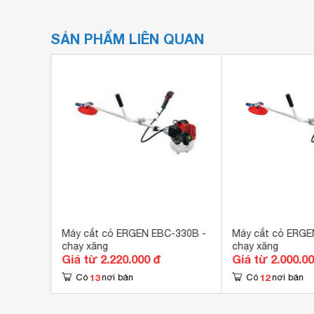
SẢN PHẨM LIÊN QUAN
BC32
Máy cắt cỏ ERGEN EBC-330B -
Máy cắt cỏ ERGE
chạy xăng
chạy xăng
Giá từ 2.220.000 đ
Giá từ 2.000.0
13
12
Có
nơi bán
Có
nơi bán