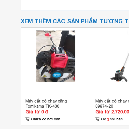
XEM THÊM CÁC SẢN PHẨM TƯƠNG 
BC25 K
Máy cắt cỏ chạy xăng
Máy cắt cỏ chạy 
Tomikama TK-430
09874-20
Giá từ 0 đ
Giá từ 2.720.0
3
Chưa có nơi bán
Có
nơi bán