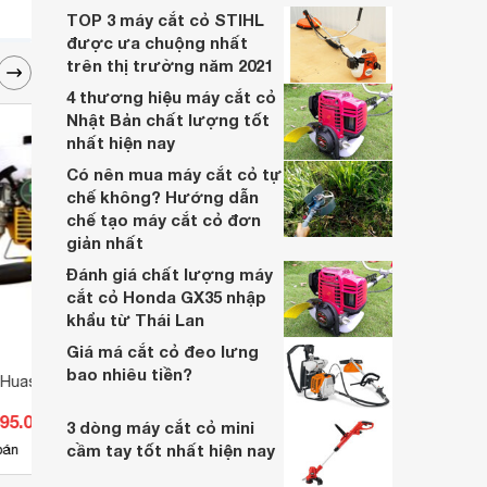
sử dụng.
TOP 3 máy cắt cỏ STIHL
được ưa chuộng nhất
trên thị trường năm 2021
4 thương hiệu máy cắt cỏ
Nhật Bản chất lượng tốt
nhất hiện nay
Có nên mua máy cắt cỏ tự
chế không? Hướng dẫn
chế tạo máy cắt cỏ đơn
giản nhất
Đánh giá chất lượng máy
cắt cỏ Honda GX35 nhập
khẩu từ Thái Lan
Giá má cắt cỏ đeo lưng
bao nhiêu tiền?
 Huasheng HS 328
Máy cắt cỏ Maruyama BC-2600
Máy c
(BC2600)
695.000 đ
Giá từ 5.060.000 đ
Giá 
3 dòng máy cắt cỏ mini
cầm tay tốt nhất hiện nay
3
bán
Có
nơi bán
Có