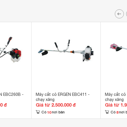
N EBC260B -
Máy cắt cỏ ERGEN EBC411 -
Máy cắt cỏ
chạy xăng
chạy xăng
00 đ
Giá từ 2.500.000 đ
Giá từ 1.
10
8
Có
nơi bán
Có
nơi 