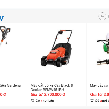
TỰ
điện Gardena
Máy cắt cỏ xe đẩy Black &
Máy cắt cỏ
Decker BEMW451BH
00 đ
Giá từ 2.700.000 đ
Giá từ 2.
5
3
Có
nơi bán
Có
nơi 