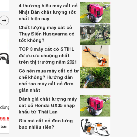
4 thương hiệu máy cắt cỏ
Nhật Bản chất lượng tốt
nhất hiện nay
Chất lượng máy cắt cỏ
Thụy Điển Husqvarna có
tốt không?
TOP 3 máy cắt cỏ STIHL
được ưa chuộng nhất
trên thị trường năm 2021
Có nên mua máy cắt cỏ tự
chế không? Hướng dẫn
chế tạo máy cắt cỏ đơn
giản nhất
Đánh giá chất lượng máy
cắt cỏ Honda GX35 nhập
dùng pin Makita
Máy làm vườn dùng xăng DCA
Máy t
khẩu từ Thái Lan
A03SSS48
Maki
399.600 đ
Giá từ 9.144.300 đ
Giá 
pin, s
Giá má cắt cỏ đeo lưng
6
 bán
bao nhiêu tiền?
Có
nơi bán
Có