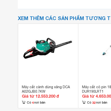
XEM THÊM CÁC SẢN PHẨM TƯƠNG 
 4.5HP
Máy cắt cành dùng xăng DCA
Máy cắt cỏ pin 1
A02GJB0.7KW
DUR190LRT1
Giá từ 12.553.200 đ
Giá từ 4.653.0
4
32
Có
nơi bán
Có
nơi bán