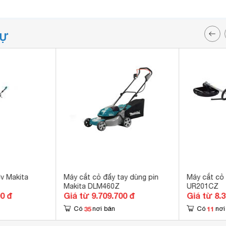
TỰ
8v Makita
Máy cắt cỏ đẩy tay dùng pin
Máy cắt cỏ 
Makita DLM460Z
UR201CZ
00 đ
Giá từ 9.709.700 đ
Giá từ 8.
35
11
Có
nơi bán
Có
nơi