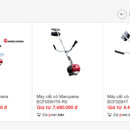
yama
Máy cắt cỏ Maruyama
Máy cắt cỏ
BCF500HTR-RS
BCF320HT
00 đ
Giá từ 7.480.000 đ
Giá từ 4.
2
2
Có
nơi bán
Có
nơi 