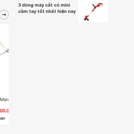
3 dòng máy cắt cỏ mini
cầm tay tốt nhất hiện nay
 Maruyama
Máy cắt cỏ Maruyama BC27HT
Máy 
400.000 đ
Giá từ 4.785.000 đ
Giá 
2
bán
Có
nơi bán
Có