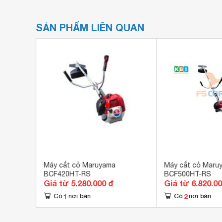
SẢN PHẨM LIÊN QUAN
BC32
Máy cắt cỏ Maruyama
Máy cắt cỏ Maru
BCF420HT-RS
BCF500HT-RS
Giá từ 5.280.000 đ
Giá từ 6.820.0
1
2
Có
nơi bán
Có
nơi bán