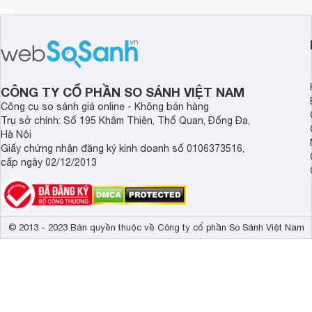
Máy cắt cỏ chạy xăng
Đặc biệt, bạn có thể tự thay lưỡi cắt cỏ vuông hoặc tròn, 
Máy cắt cỏ chạy xăng W430 là dòng máy cắt cỏ động cơ 2 
Máy cắt cỏ chạy xăng Oshima W430 sử dụng công nghệ đón
công suất động cơ, giảm lượng khí CO
thải ra môi trường.
2
CÔNG TY CỔ PHẦN SO SÁNH VIỆT NAM
Công cụ so sánh giá online - Không bán hàng
Trụ sở chính: Số 195 Khâm Thiên, Thổ Quan, Đống Đa,
Hà Nội
Giấy chứng nhận đăng ký kinh doanh số 0106373516,
cấp ngày 02/12/2013
© 2013 - 2023 Bản quyền thuộc về Công ty cổ phần So Sánh Việt Nam