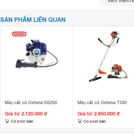
Xem thêm nộ
SẢN PHẨM LIÊN QUAN
Máy cắt cỏ Oshima SS260
Máy cắt cỏ Oshima T330
Giá từ 2.120.000 đ
Giá từ 2.850.000 đ
8
6
Có
nơi bán
Có
nơi bán