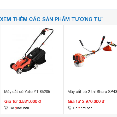
XEM THÊM CÁC SẢN PHẨM TƯƠNG TỰ
Máy cắt cỏ Yato YT-85205
Máy cắt cỏ 2 thì Sharp SP4
Giá từ 3.531.000 đ
Giá từ 2.970.000 đ
3
7
Có
nơi bán
Có
nơi bán