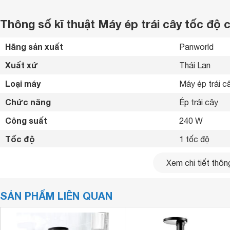
Thông số kĩ thuật Máy ép trái cây tốc đ
Hãng sản xuất
Panworld 
Xuất xứ
Thái Lan 
Loại máy
Máy ép trái c
Chức năng
Ép trái cây 
Công suất
240 W
Tốc độ
1 tốc độ
Nút chỉnh tốc độ
Nút nhấn 
Xem chi tiết thông
Tính năng an toàn
Tự ngắt khi qu
SẢN PHẨM LIÊN QUAN
Ống tiếp nguyên
Tiện ích
Giữ nguyên d
Chất liệu cối xay
Không có cối 