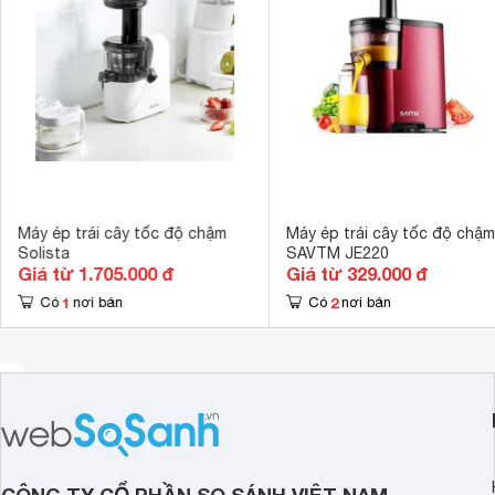
Chất liệu màng lọc
Thép không gỉ
Chất liệu máy
Nhựa 
Số lượng cối
Không có cối 
Kích thước
250 x 340 x 
Trọng lượng
7 kg
Máy ép trái cây tốc độ chậm
Máy ép trái cây tốc độ chậm
Solista
SAVTM JE220
Giá từ 1.705.000 đ
Giá từ 329.000 đ
1
2
Có
nơi bán
Có
nơi bán