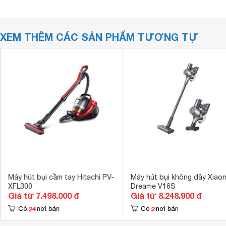
XEM THÊM CÁC SẢN PHẨM TƯƠNG TỰ
Máy hút bụi cầm tay Hitachi PV-
Máy hút bụi không dây Xiaom
XFL300
Dreame V16S
Giá từ 7.498.000 đ
Giá từ 8.248.900 đ
24
2
Có
nơi bán
Có
nơi bán