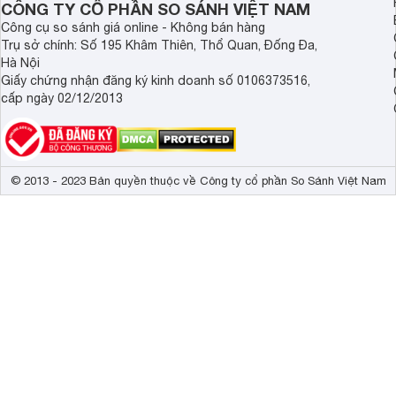
CÔNG TY CỔ PHẦN SO SÁNH VIỆT NAM
Công cụ so sánh giá online - Không bán hàng
Trụ sở chính: Số 195 Khâm Thiên, Thổ Quan, Đống Đa,
Hà Nội
Giấy chứng nhận đăng ký kinh doanh số 0106373516,
cấp ngày 02/12/2013
© 2013 - 2023 Bản quyền thuộc về Công ty cổ phần So Sánh Việt Nam
Về chất liệu
Thân máy được làm từ chất liệu nhựa cao cấp, cứng cáp, 
hút bụi có trọng lượng rất nhẹ, chỉ 9.6kg, có tay cầm chống
Dây điện dài tới 5m giúp máy hút được diện tích rộng hơn,
phần ống máy hút bụi có thể kết hợp với , ...
Bảng điều khiển dạng núm xoay giúp thao tác điều khiển m