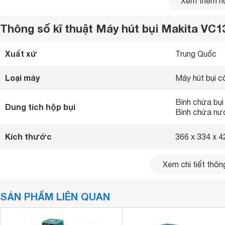
Xem thêm nộ
Thông số kĩ thuật Máy hút bụi Makita VC
Xuất xứ
Trung Quốc 
Loại máy
Máy hút bụi c
Bình chứa bụi 
Dung tích hộp bụi
Bình chứa nư
Kích thước
366 x 334 x 
Công suất mạnh mẽ
VC1310LX1 hoạt động với công suất lên đến 1.050W cho k
Xem chi tiết thông
nhanh chóng.
SẢN PHẨM LIÊN QUAN