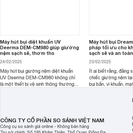
Máy hút bụi diệt khuẩn UV
Máy hút bụi Dream
Deerma DEM-CM980 giúp giường
pháp tối ưu cho k
nệm sạch sẽ, thơm tho
sạch sẽ và an toàn
24/02/2025
23/02/2025
Máy hút bụi giường nệm diệt khuẩn
Ít ai biết rằng, đằng
UV Deerma DEM-CM980 không chỉ
chiếc giường nệm lại
là một thiết bị vệ sinh thông thường,
bụi bẩn, vi khuẩn, mạ
mà còn là một trợ thủ đắc lực với
nhân gây dị ứng. Hiể
thiết kế thông minh, tối ưu hóa trải
Dreame đã cho ra m
nghiệm người dùng. Cùng
bụi giường nệm D20 
Websosanh.vn đi tìm hiểu chi tiết sản
mạnh vượt trội, mang
phẩm nhé.
tối ưu cho không gia
CÔNG TY CỔ PHẦN SO SÁNH VIỆT NAM
an toàn.
Công cụ so sánh giá online - Không bán hàng
Trụ sở chính: Số 195 Khâm Thiên, Thổ Quan, Đống Đa,