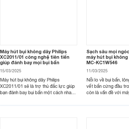
Máy hút bụi không dây Philips
Sạch sâu mọi ngóc
XC2011/01 công nghệ tiên tiến
máy hút bụi không
giúp đánh bay mọi bụi bẩn
MC-KC1W546
15/03/2025
11/03/2025
Máy hút bụi không dây Philips
Nỗi lo về bụi bẩn, lô
XC2011/01 sẽ là trợ thủ đắc lực giúp
vết bẩn cứng đầu tr
bạn đánh bay bụi bẩn một cách nhanh
còn là vấn đề với má
chóng, mang đến không gian sống
dây Panasonic MC-
sạch sẽ và thoáng đãng. Cùng
thiết kế thông minh 
Websosanh.vn đi tìm hiểu những tính
tiến, chiếc máy này s
năng nổi bật của sản phẩm này nhé.
ngóc ngách, trả lại 
gian sống sạch sẽ và