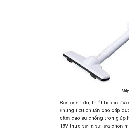
Máy
Bên cạnh đó, thiết bị còn đư
khung tiêu chuẩn cao cấp quố
cầm cao su chống trơn giúp 
18V thực sự là sự lựa chọn m