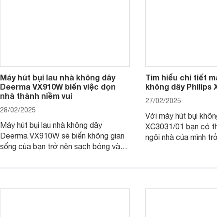
Máy hút bụi lau nhà không dây
Tìm hiểu chi tiết m
Deerma VX910W biến việc dọn
không dây Philips
nhà thành niềm vui
27/02/2025
28/02/2025
Với máy hút bụi khôn
Máy hút bụi lau nhà không dây
XC3031/01 bạn có th
Deerma VX910W sẽ biến không gian
ngôi nhà của mình tr
sống của bạn trở nên sạch bóng và
chỉ trong tích tắc, 
thơm tho chỉ trong tích tắc. Hãy cùng
tốn quá nhiều công 
Websosanh.vn khám phá những điều
Websosanh.vn đi tìm h
kỳ diệu mà máy hút bụi Deerma
phẩm này nhé.
VX910W mang lại!