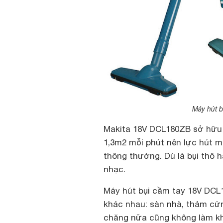
Máy hút 
Makita 18V DCL180ZB sở hữu l
1,3m2 mỗi phút nên lực hút 
thông thường. Dù là bụi thô 
nhạc.
Máy hút bụi cầm tay 18V DCL
khác nhau: sàn nhà, thảm cứng
chăng nữa cũng không làm kh