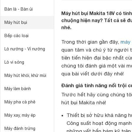
Bàn là - Bàn ủi
Máy hút bụi Makita 18V có tí
chuộng hiện nay? Tất cả sẽ đư
Máy hút bụi
nhé.
Bếp các loại
Trong thời gian gần đây,
máy 
Lò nướng - Vỉ nướng
quan tâm và chú ý từ người t
tiên tiến hiện đại bậc nhất c
Lò vi sóng
chúng tôi đánh giá một vài m
qua bài viết dưới đây nhé!
Máy hút khói, khử mùi
Đánh giá tính năng nổi trội 
Máy làm bánh
Trước hết hãy cùng chúng tôi
Máy pha cà phê
hút bụi Makita nhé!
Thiết bị sở hữu khả năng hú
Máy xay, máy ép
Công suất hoạt động mạnh m
Máy đánh trứng
những vết bẩn bám kỹ trên