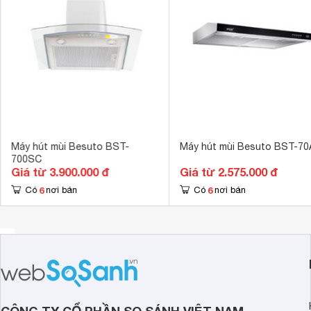
 cm
Bộ lọc mỡ
Lưới lọc hợp 
Kích thước
700 mm
Máy hút mùi Besuto BST-
Máy hút mùi Besuto BST-70
700SC
Giá từ 3.900.000 đ
Giá từ 2.575.000 đ
6
6
Có
nơi bán
Có
nơi bán