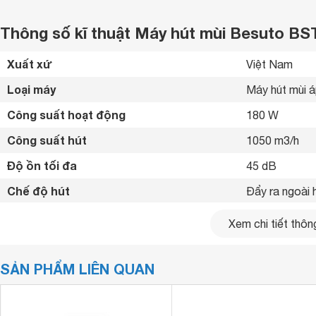
Thông số kĩ thuật Máy hút mùi Besuto BS
Xuất xứ
Việt Nam 
Loại máy
Máy hút mùi 
Công suất hoạt động
180 W
Công suất hút
1050 m3/h
Độ ồn tối đa
45 dB
Chế độ hút
Đẩy ra ngoài 
Chất liệu máy
Inox, kính 
Xem chi tiết thông
Bảng điều khiển
Cảm ứng 
SẢN PHẨM LIÊN QUAN
Chất liệu lưới lọc
Inox 
15

Kích thước ống xả khói