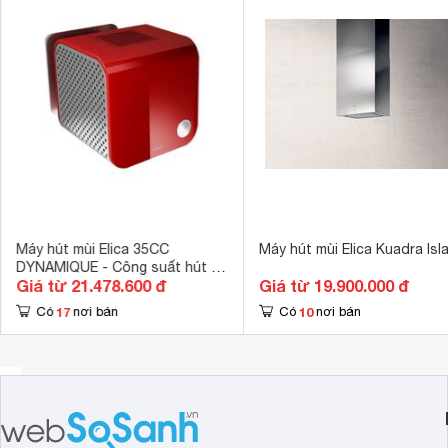
15

Kích thước ống xả khói
KUADRA IX/A/43: Kích thước: 43cm
 cm
KUADRA IX/A/60: Kích thước: 60cm
Máy hút mùi Elica 35CC
Máy hút mùi Elica Kuadra Isl
DYNAMIQUE - Công suất hút :
Giá từ 21.478.600 đ
Giá từ 19.900.000 đ
300-800 m3/h , điện năng tiêu
thụ : 232 W/h ,
17
10
Có
nơi bán
Có
nơi bán