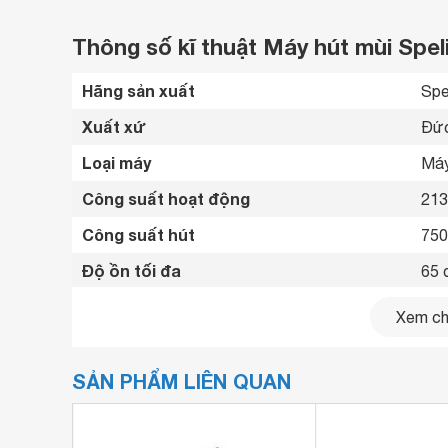
Thông số kĩ thuật Máy hút mùi Spe
Hãng sản xuất
Spel
Xuất xứ
Đức
Loại máy
Máy
Công suất hoạt động
21
Công suất hút
750
Độ ồn tối đa
65 
Tốc độ hút
3 t
Xem chi
Chế độ hút
Lọc
SẢN PHẨM LIÊN QUAN
Chất liệu máy
Thé
Bảng điều khiển
Cảm