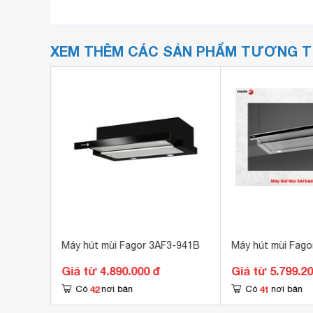
XEM THÊM CÁC SẢN PHẨM TƯƠNG 
66
Máy hút mùi Fagor 3AF3-941B
Máy hút mùi Fago
Giá từ 4.890.000 đ
Giá từ 5.799.2
42
41
Có
nơi bán
Có
nơi bán