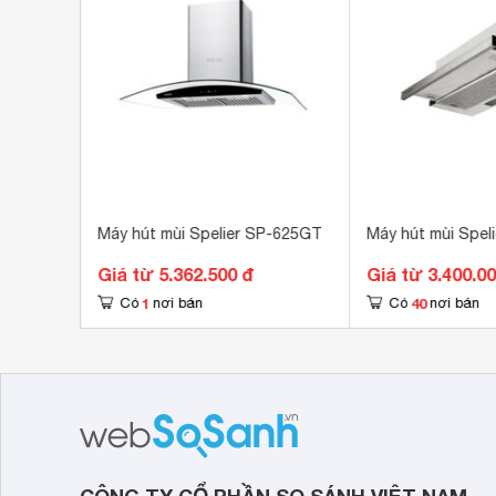
Chất liệu lưới lọc
Nh
15

Kích thước ống xả khói
 cm
Kích thước
700
Trọng lượng
13.
P 654GB
Máy hút mùi Spelier SP-625GT
Máy hút mùi Spel
Giá từ 5.362.500 đ
Giá từ 3.400.0
1
40
Có
nơi bán
Có
nơi bán