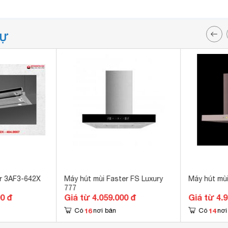
TỰ
r 3AF3-642X
Máy hút mùi Faster FS Luxury
Máy hút mù
777
00 đ
Giá từ 4.059.000 đ
Giá từ 4.
16
14
Có
nơi bán
Có
nơi