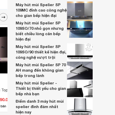
mùi thức ăn nào xuất hiện. Cùng
Máy hút mùi Spelier SP
Websosanh.vn đi đánh giá chi tiết sản
109MC đỉnh cao công nghệ
phẩm này nhé.
cho gian bếp hiện đại
Máy hút mùi Spelier SP
109SO/70 nhỏ gọn nhưng
biết chiều lòng căn bếp
hiện đại
Máy hút mùi Spelier SP
109SO/90 thiết kế hiện đại,
công nghệ vượt trội
Máy hút mùi Spelier SP 70
AH mang đến không gian
bếp trong lành
Máy hút mùi Spelier -
Thiết bị thiết yếu cho gian
i Topy TP-733S
Máy hút mùi Tomate Tom 3023
Máy h
bếp nhà bạn
990.000 đ
Giá từ 6.300.000 đ
Giá 
Điểm danh 3 máy hút mùi
35
 bán
spelier đình đám nhất
Có
nơi bán
Có
hiện nay