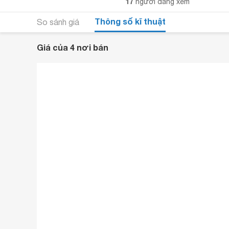
17
người đang xem
Thông số kĩ thuật
So sánh giá
Giá của 4 nơi bán