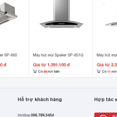
ôm 
 x 500 mm
8 kg
ier SP-660
Máy hút mùi Spelier SP-651G
Máy hút mùi
00 đ
Giá từ 1.391.100 đ
Giá từ 2.
84
11
Có
nơi bán
Có
nơi
Hỗ trợ khách hàng
Hợp tác v
096.789.5454
Hotline: