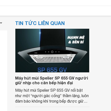
TIN TỨC LIÊN QUAN
Máy hút mùi Spelier SP 655 GV người
giữ nhịp cho căn bếp hiện đại
Máy hút mùi Spelier SP 655 GV nổi bật
như một “người gác cổng” thầm lặng, luôn
đảm bảo không khí trong bếp được giữ
trong lành, nhẹ nhàng, như chưa từng có