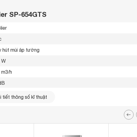
lier SP-654GTS
ier 
 
 hút mùi áp tường 
3 W
 m3/h
dB
ốc độ 
 tiết thông số kĩ thuật
 khử mùi bằng than hoạt tính 
p không gỉ 
 ứng 