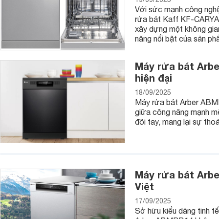
Với sức mạnh công nghệ 
rửa bát Kaff KF-CARYA1
xây dựng một không gian
năng nổi bật của sản ph
Máy rửa bát Arb
hiện đại
18/09/2025
Máy rửa bát Arber ABMR
giữa công năng mạnh mẽ v
đôi tay, mang lại sự tho
Máy được thiết kế tiện lợi với 2 khay chứa lớn ở mỗi tầng
thức tương đối nhỏ với khả năng phun nước 360 độ. Máy l
Máy rửa bát Arbe
nguyên sinh ATTP, đây là chất liệu nhựa có độ bền bỉ và ca
Việt
thực phẩm của Quốc Gia.
17/09/2025
Sử dụng máy làm rau mầm BKCN1 thì các bạn chỉ cần tưới nư
Sở hữu kiểu dáng tinh tế
có thể sử dụng được rau mầm. Máy làm rau mầm BKCN là thi