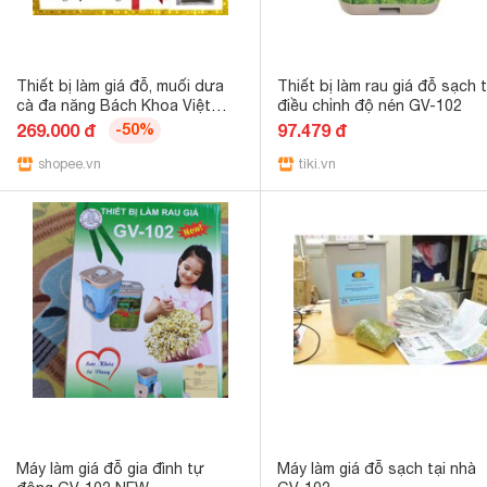
Thiết bị làm giá đỗ, muối dưa
Thiết bị làm rau giá đỗ sạch 
cà đa năng Bách Khoa Việt
điều chỉnh độ nén GV-102
Nam BKIDT An toàn tiện lợi-
269.000 đ
-50%
97.479 đ
Tặng kèm 100g đỗ xanh
shopee.vn
tiki.vn
Máy làm giá đỗ gia đình tự
Máy làm giá đỗ sạch tại nhà