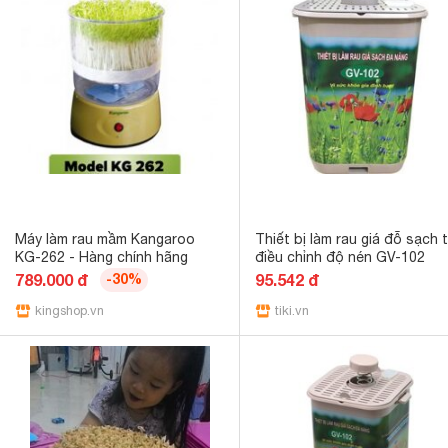
Máy làm rau mầm Kangaroo
Thiết bị làm rau giá đỗ sạch 
KG-262 - Hàng chính hãng
điều chỉnh độ nén GV-102
789.000 đ
-30%
95.542 đ
kingshop.vn
tiki.vn