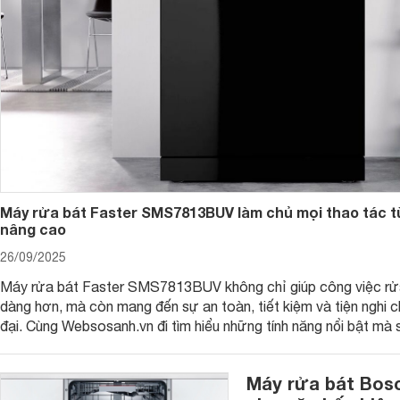
3. An toàn cho người sử dụng
Những chiếc máy làm rau mầm thường được làm bằng chất l
an toàn cho sức khỏe. Máy không sử dụng điện nên đảm bả
Máy rửa bát Faster SMS7813BUV làm chủ mọi thao tác 
nâng cao
4. Độ bền cao
26/09/2025
Máy được cấu tạo đơn giản, không sử dụng động cơ, dễ dàn
một thời gian sử dụng thì các bạn cũng không tốn kém các kh
Máy rửa bát Faster SMS7813BUV không chỉ giúp công việc rửa
dàng hơn, mà còn mang đến sự an toàn, tiết kiệm và tiện nghi 
5. Cho nguồn rau sạch chất lượng
đại. Cùng Websosanh.vn đi tìm hiểu những tính năng nổi bật mà
mang lại nhé.
Máy làm rau mầm được áp dụng cơ chế tưới nước một chiều,
thoát ra bên ngoài. Nên nguồn nước tưới luôn đảm bảo sạc
Máy rửa bát Bos
dinh dưỡng có trong rau mầm được đảm bảo 100%.