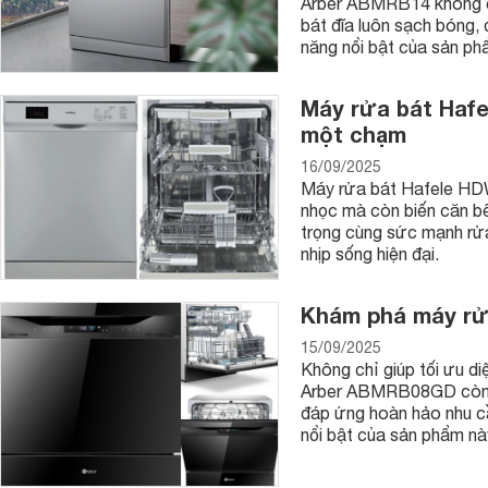
Arber ABMRB14 không ch
loại rau mầm khác nhau như
giá đỗ xanh
,
giá đỗ đen
, cải xa
bát đĩa luôn sạch bóng, 
2. Máy làm rau mầm Kangaroo KG262
năng nổi bật của sản ph
Thoạt nhìn thì chiếc máy làm rau mầm Kangaroo KG262 giố
Máy rửa bát Hafe
nghệ bơm tưới phun 360 độ có công suất không quá lớn nên h
không làm ảnh hưởng đến không gian sống của gia đình bạn.
một chạm
ngày.
16/09/2025
Máy rửa bát Hafele HDW
3. Máy làm rau mầm Green Life GL611
nhọc mà còn biến căn bếp
trọng cùng sức mạnh rửa
nhịp sống hiện đại.
Khám phá máy rử
15/09/2025
Không chỉ giúp tối ưu d
Arber ABMRB08GD còn ma
đáp ứng hoàn hảo nhu cầ
nổi bật của sản phẩm nà