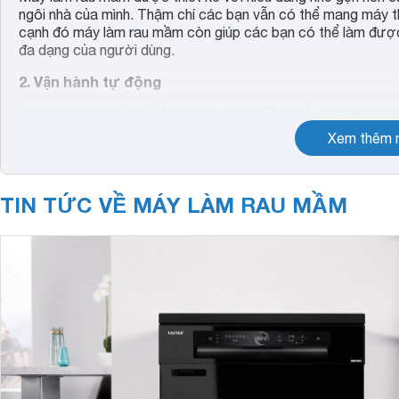
ngôi nhà của mình. Thậm chí các bạn vẫn có thể mang máy theo
cạnh đó máy làm rau mầm còn giúp các bạn có thể làm được
đa dạng của người dùng.
2. Vận hành tự động
So với phương pháp trồng rau mầm truyền thống, thì máy làm
toàn tự động, không phải cần đến sự can thiệp, chăm sóc n
Xem thêm n
bạn không cần phải sử dụng phân bón hay chất kích thích 
TIN TỨC VỀ MÁY LÀM RAU MẦM