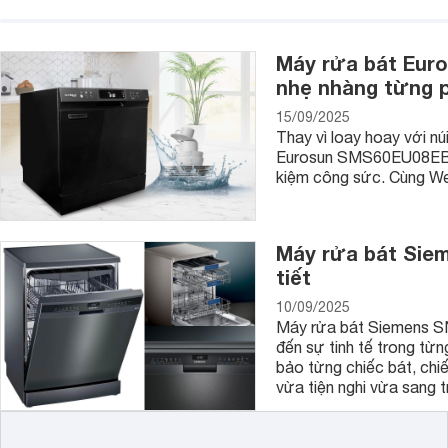
Máy rửa bát Eur
nhẹ nhàng từng p
15/09/2025
Thay vì loay hoay với nú
Eurosun SMS60EU08EB tha
kiệm công sức. Cùng Web
Máy rửa bát Siem
tiết
Máy được thiết kế với kiểu dáng nhỏ gọn, sang trọng và có
sự chăm sóc của con người. Máy làm rau mầm Green Life GL61
10/09/2025
người dùng lựa chọn 2 chế độ. Khi mua máy còn được trang bị
Máy rửa bát Siemens S
suất tiêu thụ vào mùa đông là 15W và mùa hè là 5W. Máy ch
đến sự tinh tế trong từn
xanh đầu vào.
bảo từng chiếc bát, chi
vừa tiện nghi vừa sang t
Chúng tôi hy vọng rằng qua bài viết này, các bạn sẽ tìm đ
làm được những mẻ rau mầm thơm ngon, an toàn cho sức của 