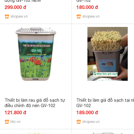
động GV-102 NEW
GV-102
299.000 đ
180.000 đ
shopee.vn
shopee.vn
Thiết bị làm rau giá đỗ sạch tự
Thiết bị làm giá đỗ sạch tại 
điều chỉnh độ nén GV-102
GV-102
121.800 đ
189.000 đ
tiki.vn
shopee.vn