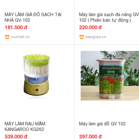
MÁY LÀM GIÁ ĐỖ SẠCH TẠI
Máy làm giá sạch đa năng GV
NHÀ GV-102
102 ( Phiên bản tự động )
181.500 đ
220.000 đ
vivmart.vn
bangiasi.vn
MÁY LÀM RAU MẦM
Máy làm giá đỗ GV 102
KANGAROO KG262
539.000 đ
297.000 đ