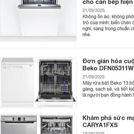
cho căn bếp hiện
6. Giá thành phải chăng
21/09/2025
Không ồn ào, không phô
Máy làm rau mầm có mức giá trung bình dao động trong kho
trò của mình: biến chén 
model máy làm rau mầm cao cấp thì sẽ có giá khoảng 1 triệu 
nghi, sang trọng chuẩn 
tượng khách hàng khác nhau.
nhé.
Top những chiếc máy làm rau mầm tốt nhất hiện nay
Sau đây chúng tôi sẽ gợi ý cho các bạn một số model máy 
đồng tiền bát gạo để các bạn mua và sử dụng.
Đơn giản hóa cuộ
1. Máy làm rau mầm tự động BKCN1
Beko DFN05311W
21/09/2025
Máy rửa bát Beko 13 b
gàng, sạch sẽ, và tiết k
là người bạn đồng hành l
Khám phá sức mạ
CARYA1FXS
19/09/2025