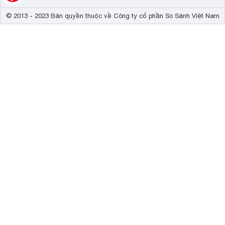
© 2013 - 2023 Bản quyền thuộc về Công ty cổ phần So Sánh Việt Nam
Công nghệ tạo ion NAV
Chungho Whirls Silent 2 GAP-09U4051B0 được trong bị cô
khí quanh nhà giúp cho bạn có cảm giác thoải mái, trong l