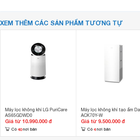
XEM THÊM CÁC SẢN PHẨM TƯƠNG TỰ
Máy lọc không khí LG PuriCare
Máy lọc không khí tạo ẩm Da
AS65GDWD0
ACK70Y-W
Giá từ 10.990.000 đ
Giá từ 9.500.000 đ
40
4
Có
nơi bán
Có
nơi bán