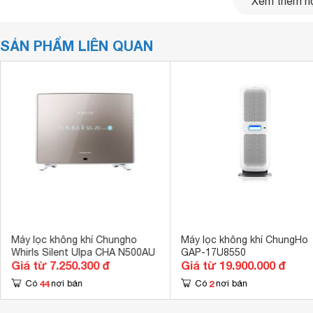
Xem thêm nộ
SẢN PHẨM LIÊN QUAN
Ưu điểm vượt trội của máy lọc không khí Chungho 
Máy lọc không khí Chungho
Máy lọc không khí ChungHo
Whirls Silent Ulpa CHA N500AU
GAP-17U8550
Thiết kế hiện đại
Giá từ 7.250.300 đ
Giá từ 19.900.000 đ
Máy lọc không khí Whirls Silent 2 GAP-09U4051B0 sở hữu
44
2
Có
nơi bán
Có
nơi bán
trong các điều kiện khác nhau giúp nâng cao hiệu suất sử 