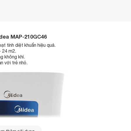
Midea MAP-210GC46
t tính diệt khuẩn hiệu quả.
- 24 m2.
g không khí.
n với trẻ nhỏ.