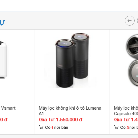
TỰ
í Vsmart
Máy lọc không khí ô tô Lumena
Máy lọc khôn
A1
Capsule 40
00 đ
Giá từ 1.550.000 đ
Giá từ 1.
1
3
Có
nơi bán
Có
nơi 