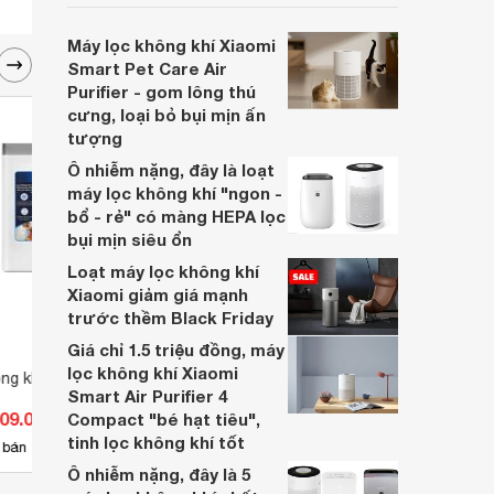
Purifier 6 chính là một trong những lựa
chọn rất đáng cân nhắc hiện nay.
Máy lọc không khí Xiaomi
Smart Pet Care Air
Purifier - gom lông thú
cưng, loại bỏ bụi mịn ấn
tượng
Ô nhiễm nặng, đây là loạt
máy lọc không khí "ngon -
bổ - rẻ" có màng HEPA lọc
bụi mịn siêu ổn
Loạt máy lọc không khí
Xiaomi giảm giá mạnh
trước thềm Black Friday
Giá chỉ 1.5 triệu đồng, máy
lọc không khí Xiaomi
ông khí Midea MAP-
Máy lọc không khí GT1500
Máy l
Smart Air Purifier 4
509.000 đ
Giá từ 0 đ
Giá 
Compact "bé hạt tiêu",
tinh lọc không khí tốt
 bán
Chưa có nơi bán
Có
Ô nhiễm nặng, đây là 5