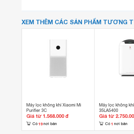
XEM THÊM CÁC SẢN PHẨM TƯƠNG 
on Filtel
Máy lọc không khí Xiaomi Mi
Máy lọc không kh
Purifier 3C
35LA5400
Giá từ 1.568.000 đ
Giá từ 2.750.0
19
1
Có
nơi bán
Có
nơi bán