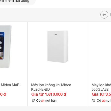
m thêm nội dung
í Midea MAP-
Máy lọc không khí Midea
Máy lọc kh
KJ20FE-BD
550GJA32
00 đ
Giá từ 1.810.000 đ
Giá từ 3.
21
22
Có
nơi bán
Có
nơi
 tinh tế, dùng đẹp trong mọi không gian nhà, văn phòng,...