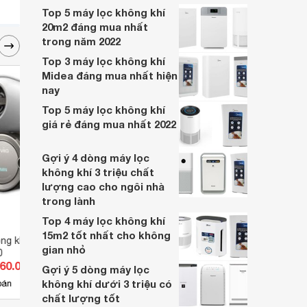
Top 5 máy lọc không khí
20m2 đáng mua nhất
trong năm 2022
Top 3 máy lọc không khí
Midea đáng mua nhất hiện
nay
Top 5 máy lọc không khí
giá rẻ đáng mua nhất 2022
Gợi ý 4 dòng máy lọc
không khí 3 triệu chất
lượng cao cho ngôi nhà
trong lành
Top 4 máy lọc không khí
15m2 tốt nhất cho không
g khí Airvita
Máy lọc không khí Samsung
Máy l
gian nhỏ
0
AX40R3020WU/SV
MC30
460.000 đ
Giá từ 1.435.000 đ
Giá 
Gợi ý 5 dòng máy lọc
không khí dưới 3 triệu có
38
bán
Có
nơi bán
Có
chất lượng tốt