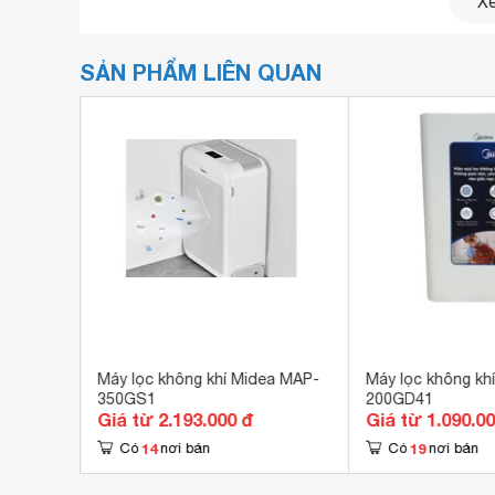
Xe
SẢN PHẨM LIÊN QUAN
g dây
Máy lọc không khí Midea MAP-
Máy lọc không kh
Máy lọc không khí
Midea MAP-210GC46
350GS1
200GD41
Giá từ 2.193.000 đ
Giá từ 1.090.0
Thiết kế đẹp
14
19
Có
nơi bán
Có
nơi bán
Midea kiểu dáng trang nhã, thời thượng, màu trắng
Công nghệ lọc Ion