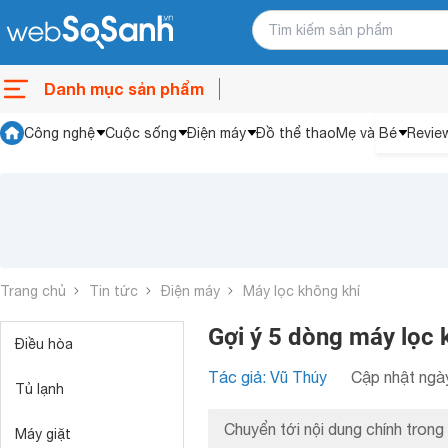
Danh mục sản phẩm
Công nghệ
Cuộc sống
Điện máy
Đồ thể thao
Mẹ và Bé
Revie
Trang chủ
Tin tức
Điện máy
Máy lọc không khí
Gợi ý 5 dòng máy lọc k
Điều hòa
Tác giả: Vũ Thúy
Cập nhật ngày
Tủ lạnh
Chuyển tới nội dung chính trong 
Máy giặt