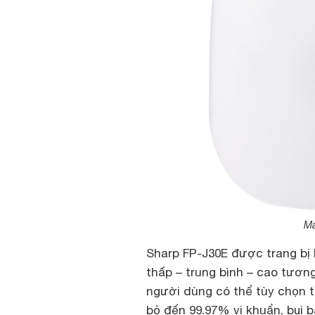
Má
Sharp FP-J30E được trang bị 
thấp – trung bình – cao tương
người dùng có thể tùy chọn t
bỏ đến 99.97% vi khuẩn, bụi