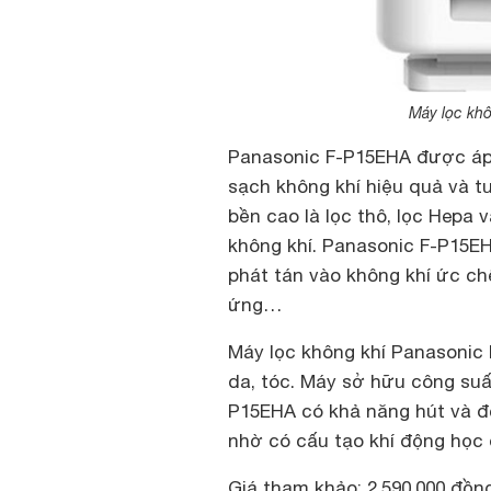
Máy lọc khô
Panasonic F-P15EHA được áp 
sạch không khí hiệu quả và t
bền cao là lọc thô, lọc Hepa 
không khí. Panasonic F-P15EH
phát tán vào không khí ức ch
ứng…
Máy lọc không khí Panasonic
da, tóc. Máy sở hữu công suấ
P15EHA có khả năng hút và đố
nhờ có cấu tạo khí động học 
Giá tham khảo: 2.590.000 đồng