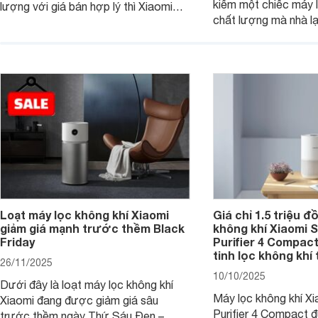
kiếm một chiếc máy l
lượng với giá bán hợp lý thì Xiaomi
chất lượng mà nhà lạ
Mijia Smart Air Purifier 6 chính là một
mèo thì máy lọc khôn
trong những lựa chọn rất đáng cân
Smart Pet Care Air Pu
nhắc hiện nay.
chọn rất đáng cân n
nay.
Loạt máy lọc không khí Xiaomi
Giá chỉ 1.5 triệu đ
giảm giá mạnh trước thềm Black
không khí Xiaomi S
Friday
Purifier 4 Compact 
tinh lọc không khí 
26/11/2025
10/10/2025
Dưới đây là loạt máy lọc không khí
Máy lọc không khí Xi
Xiaomi đang được giảm giá sâu
Purifier 4 Compact 
trước thềm ngày Thứ Sáu Đen –