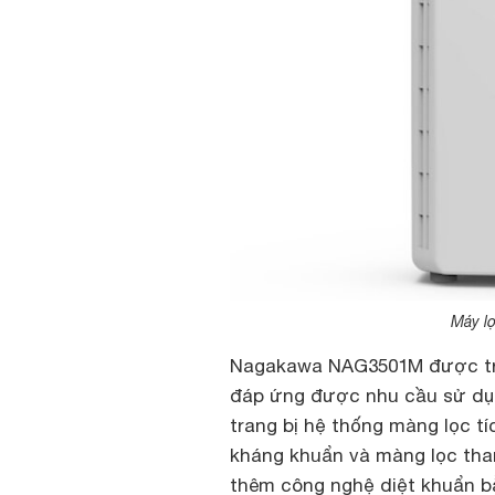
Máy l
Nagakawa NAG3501M được tra
đáp ứng được nhu cầu sử dụn
trang bị hệ thống màng lọc t
kháng khuẩn và màng lọc than
thêm công nghệ diệt khuẩn bằ