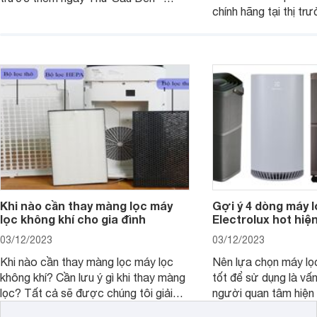
chính hãng tại thị tr
Black Friday. Với chất lượng tốt và
mức giá rất rẻ, lại có
mức ưu đãi lớn, khách hàng có thể sở
khử mùi tốt cho khô
hữu những sản phẩm đáng mua với
diện tích tới 27m2.
mức giá hấp dẫn chưa từng có.
Khi nào cần thay màng lọc máy
Gợi ý 4 dòng máy l
lọc không khí cho gia đình
Electrolux hot hiệ
03/12/2023
03/12/2023
Khi nào cần thay màng lọc máy lọc
Nên lựa chọn máy lọ
không khí? Cần lưu ý gì khi thay màng
tốt để sử dụng là vấ
lọc? Tất cả sẽ được chúng tôi giải
người quan tâm hiện 
đáp qua bài viết dưới đây. Cùng đón
viết này, chúng tôi s