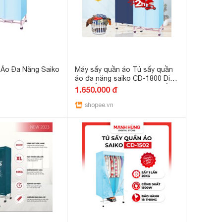
 Áo Đa Năng Saiko
Máy sấy quần áo Tủ sấy quần
áo đa năng saiko CD-1800 Diệt
vi khuẩn khử mùi hôi giúp quần
1.650.000 đ
áo thơm hơn
shopee.vn