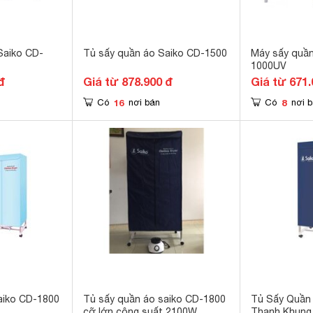
Saiko CD-
Tủ sấy quần áo Saiko CD-1500
Máy sấy quần
1000UV
đ
Giá từ 878.900 đ
Giá từ 671.
16
8
Có
nơi bán
Có
nơi 
aiko CD-1800
Tủ sấy quần áo saiko CD-1800
Tủ Sấy Quần
cỡ lớn công suất 2100W
Thanh Khung 