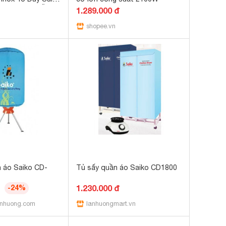
0W - Màu Ngẫu
1.289.000 đ
 Chính Hãng
shopee.vn
 áo Saiko CD-
Tủ sấy quần áo Saiko CD1800
-24%
1.230.000 đ
anhuong.com
lanhuongmart.vn