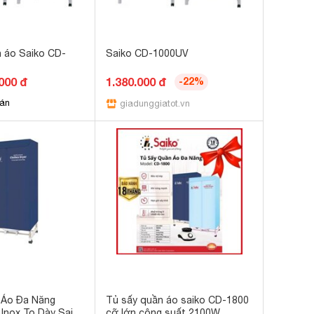
 áo Saiko CD-
Saiko CD-1000UV
000 đ
1.380.000 đ
-22%
bán
giadunggiatot.vn
 Áo Đa Năng
Tủ sấy quần áo saiko CD-1800
Inox To Dày Saiko
cỡ lớn công suất 2100W