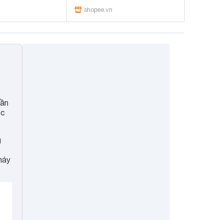
shopee.vn
uần
ợc
g
máy