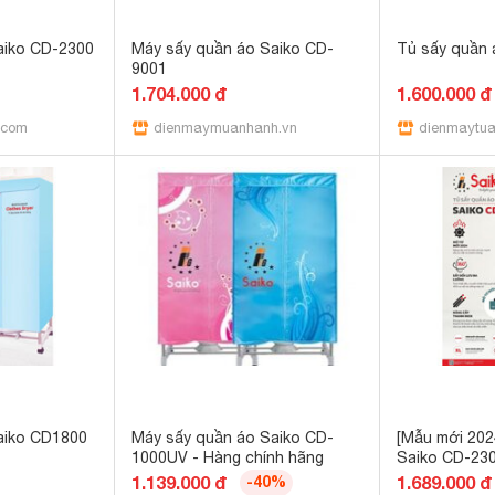
aiko CD-2300
Máy sấy quần áo Saiko CD-
Tủ sấy quần 
9001
1.704.000 đ
1.600.000 đ
.com
dienmaymuanhanh.vn
dienmaytu
aiko CD1800
Máy sấy quần áo Saiko CD-
[Mẫu mới 202
1000UV - Hàng chính hãng
Saiko CD-230
mới 2024, rộ
1.139.000 đ
-40%
1.689.000 đ