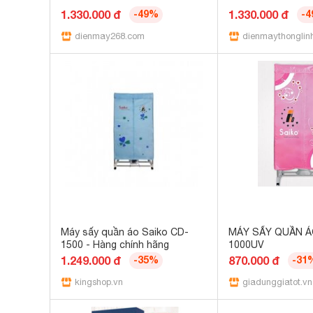
1.330.000 đ
-49%
1.330.000 đ
-
dienmay268.com
dienmaythonglin
Máy sấy quần áo Saiko CD-
MÁY SẤY QUẦN Á
1500 - Hàng chính hãng
1000UV
1.249.000 đ
-35%
870.000 đ
-31
kingshop.vn
giadunggiatot.vn