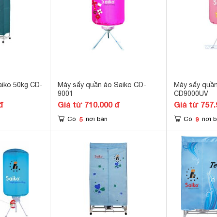
aiko 50kg CD-
Máy sấy quần áo Saiko CD-
Máy sấy quần
9001
CD9000UV
đ
Giá từ 710.000 đ
Giá từ 757.
5
9
Có
nơi bán
Có
nơi 