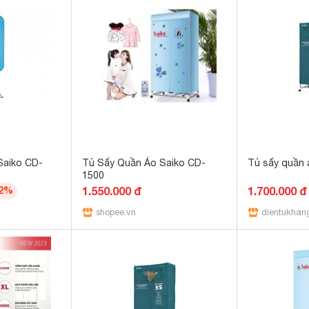
Saiko CD-
Tủ Sấy Quần Áo Saiko CD-
Tủ sấy quần 
1500
22%
1.550.000 đ
1.700.000 đ
shopee.vn
dientukhan