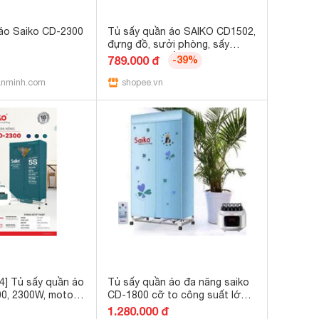
áo Saiko CD-2300
Tủ sấy quần áo SAIKO CD1502,
đựng đồ, sưởi phòng, sấy
được 15kg quần áo, bảo hành
789.000 đ
-39%
18 tháng
anminh.com
shopee.vn
4] Tủ sấy quần áo
Tủ sấy quần áo đa năng saiko
0, 2300W, motor
CD-1800 cỡ to công suất lớn
ng 1m2 - hàng
2100W
1.280.000 đ