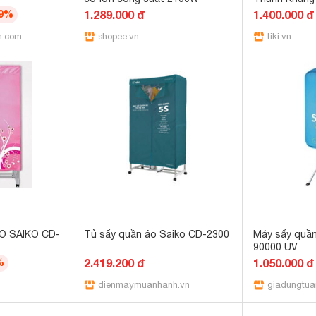
CD-1800 180
49%
1.289.000 đ
1.400.000 đ
Nhiên - Hàng
h.com
shopee.vn
tiki.vn
O SAIKO CD-
Tủ sấy quần áo Saiko CD-2300
Máy sấy quần
90000 UV
%
2.419.200 đ
1.050.000 đ
dienmaymuanhanh.vn
giadungtu