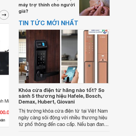
máy trợ thính cho người
già?
TIN TỨC MỚI NHẤT
Khóa cửa điện tử hãng nào tốt? So
sánh 5 thương hiệu Hafele, Bosch,
nh Mimitakara UP-
Demax, Hubert, Giovani
Máy trợ thính Mimitakara UP-
Máy t
6B74
6B51
Thị trường khóa cửa điện tử tại Việt Nam
100.000 đ
Giá từ 1.045.000 đ
Giá 
ngày càng sôi động với nhiều thương hiệu
1
bán
Có
nơi bán
Có
từ phổ thông đến cao cấp. Nếu bạn đang
băn khoăn khóa cửa điện tử hãng nào tốt,