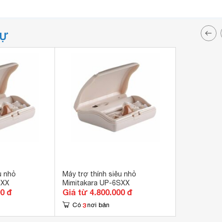
TỰ
u nhỏ
Máy trợ thính siêu nhỏ
SXX
Mimitakara UP-6SXX
00 đ
Giá từ 4.800.000 đ
3
Có
nơi bán