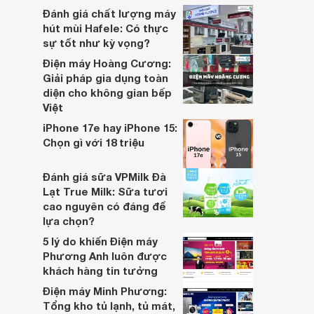
bài viết này sẽ so sánh 5 thương hiệu
Đánh giá chất lượng máy
được quan tâm nhiều hiện nay: Hafele,
hút mùi Hafele: Có thực
Bosch, Demax, Hubert và Giovani.
sự tốt như kỳ vọng?
Điện máy Hoàng Cương:
Giải pháp gia dụng toàn
diện cho không gian bếp
Việt
iPhone 17e hay iPhone 15:
Chọn gì với 18 triệu
Đánh giá sữa VPMilk Đà
Lạt True Milk: Sữa tươi
cao nguyên có đáng để
lựa chọn?
5 lý do khiến Điện máy
Phương Anh luôn được
khách hàng tin tưởng
Điện máy Minh Phương:
Tổng kho tủ lạnh, tủ mát,