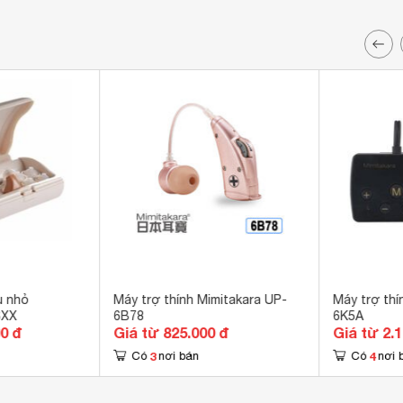
u nhỏ
Máy trợ thính Mimitakara UP-
Máy trợ thí
SXX
6B78
6K5A
00 đ
Giá từ 825.000 đ
Giá từ 2.
3
4
Có
nơi bán
Có
nơi 