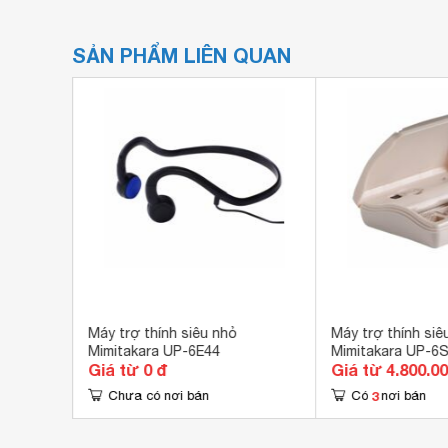
SẢN PHẨM LIÊN QUAN
ỗ tai
Máy trợ thính siêu nhỏ
Máy trợ thính siê
Mimitakara UP-6E44
Mimitakara UP-6
Giá từ 0 đ
Giá từ 4.800.0
3
Chưa có nơi bán
Có
nơi bán