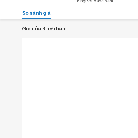
8
người đang xem
So sánh giá
Giá của 3 nơi bán