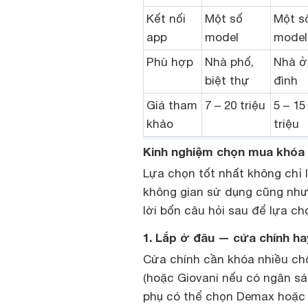
Kết nối
Một số
Một s
app
model
model
Phù hợp
Nhà phố,
Nhà ở
biệt thự
đình
Giá tham
7 – 20 triệu
5 – 15
khảo
triệu
Kinh nghiệm chọn mua khóa 
Lựa chọn tốt nhất không chỉ 
không gian sử dụng cũng như
lời bốn câu hỏi sau để lựa c
1. Lắp ở đâu — cửa chính h
Cửa chính cần khóa nhiều chố
(hoặc Giovani nếu có ngân s
phụ có thể chọn Demax hoặc H