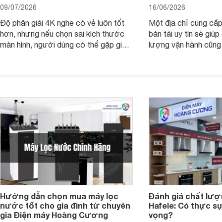
09/07/2026
16/06/2026
Độ phân giải 4K nghe có vẻ luôn tốt
Một địa chỉ cung cấp
hơn, nhưng nếu chọn sai kích thước
bán tải uy tín sẽ giú
màn hình, người dùng có thể gặp giao
lượng vận hành cũng
diện quá nhỏ, phải phóng to nhiều
của chủ xe khi lên đ
hoặc không tận dụng hết không gian
hai" của mình.
hiển thị. Vậy màn hình 4K nên chọn
bao nhiêu inch là hợp lý?
Hướng dẫn chọn mua máy lọc
Đánh giá chất lượ
nước tốt cho gia đình từ chuyên
Hafele: Có thực sự
gia Điện máy Hoàng Cương
vọng?