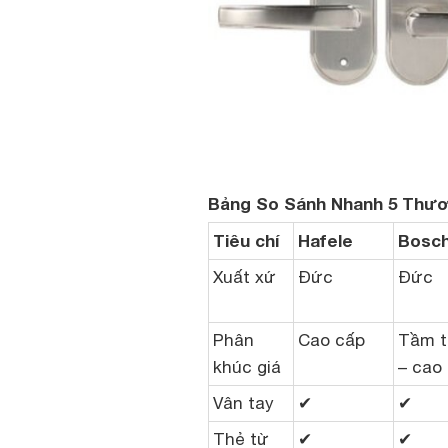
Bảng So Sánh Nhanh 5 Thươ
Tiêu chí
Hafele
Bosc
Xuất xứ
Đức
Đức
Phân
Cao cấp
Tầm t
khúc giá
– cao
Vân tay
✔
✔
Thẻ từ
✔
✔