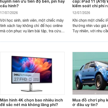
huynh nên ưu tiên độ bền, pin hay
cấp: iPad 11 (A16)
cấu hình?
kiểm soát chi phí 
17/07/2026
12/07/2026
Với học sinh, sinh viên, một chiếc máy
Khi chọn một chiếc i
tính xách tay không chỉ để học online
thường nhìn vào giá 
mà còn phục vụ làm bài tập, tra cứu,
Tuy nhiên, với nhu cầ
thuyết trình và giải trí nhẹ. Khi chọn
việc nhẹ và giải trí t
laptop HP cho con, phụ huynh nên
quan trọng hơn là tổn
nhìn theo nhu cầu sử dụng nhiều năm
mua bản nào, có cần
thay vì chỉ so sánh cấu hình trên giấy.
không, dùng được ba
nên nâng cấp.
Màn hình 4K chọn bao nhiêu inch
Mua đồ chơi phụ ki
để sắc nét mà không lãng phí?
ở đâu uy tín?