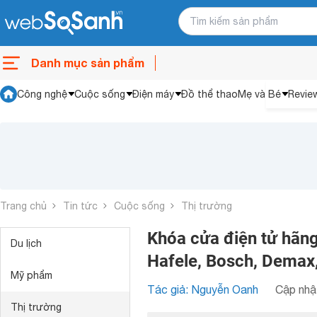
Danh mục sản phẩm
Công nghệ
Cuộc sống
Điện máy
Đồ thể thao
Mẹ và Bé
Revie
Trang chủ
Tin tức
Cuộc sống
Thị trường
Khóa cửa điện tử hãng
Du lịch
Hafele, Bosch, Demax,
Mỹ phẩm
Tác giả: Nguyễn Oanh
Cập nhật
Thị trường