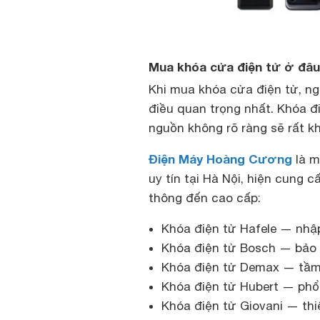
Mua khóa cửa điện tử ở đâu 
Khi mua khóa cửa điện tử, ngo
điều quan trọng nhất. Khóa đi
nguồn không rõ ràng sẽ rất k
Điện Máy Hoàng Cương
là m
uy tín tại Hà Nội, hiện cung 
thông đến cao cấp:
Khóa điện tử Hafele — nhậ
Khóa điện tử Bosch — bảo 
Khóa điện tử Demax — tầm 
Khóa điện tử Hubert — phổ 
Khóa điện tử Giovani — thiế