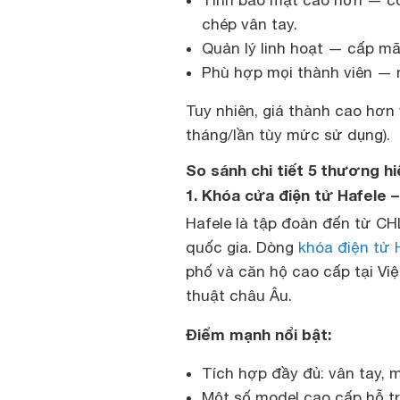
Tính bảo mật cao hơn — có
chép vân tay.
Quản lý linh hoạt — cấp mã
Phù hợp mọi thành viên — n
Tuy nhiên, giá thành cao hơn 
tháng/lần tùy mức sử dụng).
So sánh chi tiết 5 thương hi
1. Khóa cửa điện tử Hafele 
Hafele là tập đoàn đến từ CH
quốc gia. Dòng
khóa điện tử 
phố và căn hộ cao cấp tại Vi
thuật châu Âu.
Điểm mạnh nổi bật:
Tích hợp đầy đủ: vân tay, m
Một số model cao cấp hỗ tr