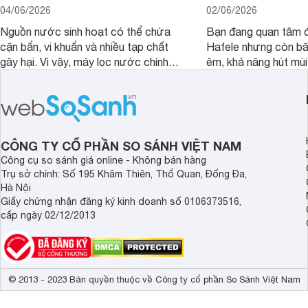
04/06/2026
02/06/2026
Nguồn nước sinh hoạt có thể chứa
Bạn đang quan tâm đ
cặn bẩn, vi khuẩn và nhiều tạp chất
Hafele nhưng còn bă
gây hại. Vì vậy, máy lọc nước chính
êm, khả năng hút mù
hãng là giải pháp hiệu quả giúp bảo vệ
Liệu sản phẩm có th
sức khỏe và đảm bảo nguồn nước
những đánh giá trên 
sạch cho cả gia đình.
viết này sẽ giúp bạn 
mắc và đưa ra lựa c
CÔNG TY CỔ PHẦN SO SÁNH VIỆT NAM
Công cụ so sánh giá online - Không bán hàng
Trụ sở chính: Số 195 Khâm Thiên, Thổ Quan, Đống Đa,
Hà Nội
Giấy chứng nhận đăng ký kinh doanh số 0106373516,
cấp ngày 02/12/2013
© 2013 - 2023 Bản quyền thuộc về Công ty cổ phần So Sánh Việt Nam