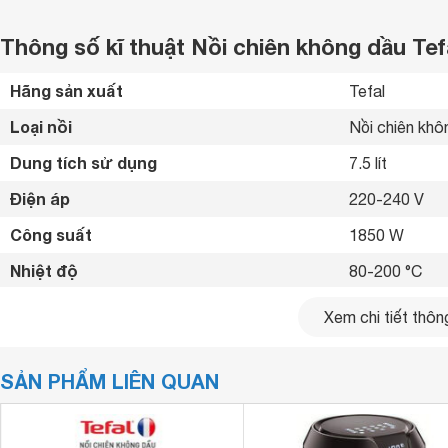
Thông số kĩ thuật Nồi chiên không dầu T
Hãng sản xuất
Tefal 
Loại nồi
Nồi chiên khô
Dung tích sử dụng
7.5 lít
Điện áp
220-240 V
Công suất
1850 W
Nhiệt độ
80-200 °C
Hẹn giờ
1-60 phút
Xem chi tiết thông
Bảng điều khiển
Cảm ứng kết 
SẢN PHẨM LIÊN QUAN
Chức năng nấu
Chiên không 