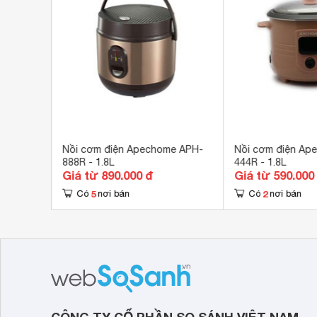
Tiện ích
Có 
e APH-
Nồi cơm điện Apechome APH-
Nồi cơm điện Ap
888R - 1.8L
444R - 1.8L
Giá từ 890.000 đ
Giá từ 590.000
5
2
Có
nơi bán
Có
nơi bán