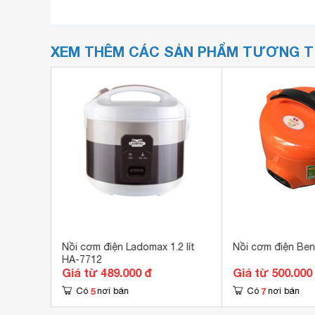
XEM THÊM CÁC SẢN PHẨM TƯƠNG 
1.5 lít
Nồi cơm điện Ladomax 1.2 lít
Nồi cơm điện Be
HA-7712
Giá từ 489.000 đ
Giá từ 500.000
5
7
Có
nơi bán
Có
nơi bán