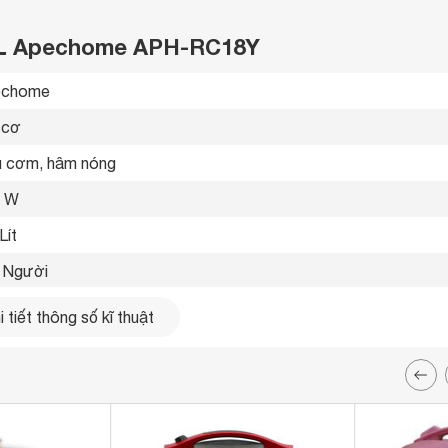
1.8L Apechome APH-RC18Y
chome  
 cơ 
 cơm, hâm nóng 
0 W
Lít
 Người
 kim nhôm phủ chống dính 
 tiết thông số kĩ thuật
 gạt 
ng 
thể tháo rời 