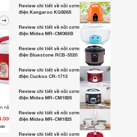
Review chi tiết về nồi cơm
điện Kangaroo KG826S
Review chi tiết về nồi cơm
điện Midea MR-CM06SB
Review chi tiết về nồi cơm
điện Bluestone RCB-5520
Review chi tiết về nồi cơm
điện Cuckoo CR-1713
Review chi tiết về nồi cơm
điện Midea MR-CM1826
n nắp gài Mutosi
Nồi cơm Mutosi MR16 - 1.8 lít,
Nồi c
Review chi tiết về nồi cơm
700W
RC189
4.000 đ
Giá từ 450.000 đ
Giá 
điện Midea MR-CM1825
5
bán
Có
nơi bán
Có
Review chi tiết về nồi cơm