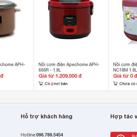
chức năng hẹn giờ nấu. Đặc biệt hẹn giờ nấu 2 lần 
echome APH-
Nồi cơm điện Apechome APH-
Nồi cơm đi
666R - 1.8L
NC18M 1.8
 đ
Giá từ 1.209.000 đ
Giá từ 0 
2
Có
nơi bán
Chưa có 
Hỗ trợ khách hàng
Hợp tác v
096.789.5454
Hotline: