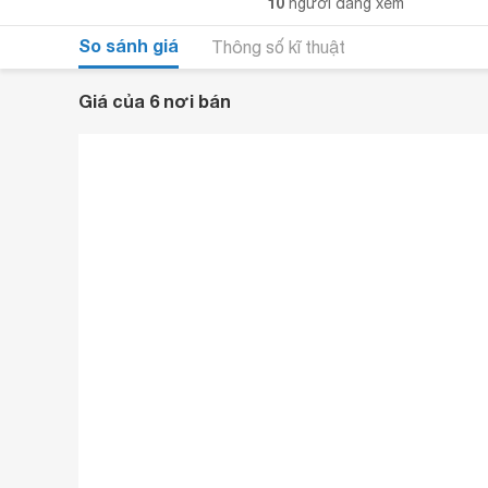
10
người đang xem
So sánh giá
Thông số kĩ thuật
Giá của 6 nơi bán