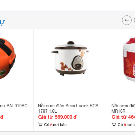
TỰ
nnix BN-010RC
Nồi cơm điện Smart cook RCS-
Nồi cơm điệ
1787 1,8L
MR16R
 đ
Giá từ 569.000 đ
Giá từ 46
6
8
Có
nơi bán
Có
nơi 