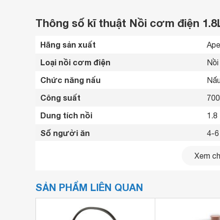
Thông số kĩ thuật Nồi cơm điện 
Hãng sản xuất
Ape
Loại nồi cơm điện
Nồi
Chức năng nấu
Nấu
Công suất
70
Dung tích nồi
1.8 
Số người ăn
4-6
Chất liệu lòng nồi
Hợp
Xem chi
Điều khiển
Nút
SẢN PHẨM LIÊN QUAN
Màn hình hiển thị
Khô
Dây điện
Có 